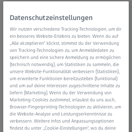
auch für die Brille – und manchmal geht's nicht ohne
sie.
Datenschutzeinstellungen
Wir nutzen verschiedene Tracking-Technologien, um dir
ein besseres Website-Erlebnis zu bieten. Wenn du auf
Wer die Sehhilfe etwa nur zum Lesen oder Autofahren
„Alle akzeptieren“ klickst, stimmst du der Verwendung
benötigt, ist mit einer Brille besser bedient. Sie ist schnell
von Tracking-Technologien zu, um Anmeldedaten zu
auf- und abgesetzt, pflegeleicht und verursacht keine
speichern und eine sichere Anmeldung zu ermöglichen
Folgekosten. Einige
Sehschwächen
lassen sich außerdem
(technisch notwendig), um Statistiken zu sammeln, die
gar nicht mit Kontaktlinsen korrigieren: etwa bestimmte
unsere Website-Funktionalität verbessern (Statistiken),
Schielformen oder Winkelfehlsichtigkeit. Auch in einigen
um erweiterte Funktionen bereitzustellen (funktional)
Fällen von Diabetes oder bei „trockenen“ Augen können
und um auf deine Interessen zugeschnittene Inhalte zu
Kontaktlinsen unverträglich sein. Hier hilft einzig der
liefern (Marketing). Wenn du der Verwendung von
Klassiker Brillengläser und Brillenfassung.
Marketing-Cookies zustimmst, erlaubst du uns auch,
Browser-Fingerprinting-Technologien zu aktivieren, um
Davon abgesehen ist fast jedes Auge für Kontaktlinsen
die Website-Analyse und Leistungserkenntnisse zu
geeignet. Insbesondere beim Sport und in der Freizeit
verbessern. Weitere Infos und Anpassungsoptionen
spielen die kleinen Haftschalen ihre Vorteile aus: Sie
findest du unter „Cookie-Einstellungen“, wo du deine
beschlagen und verrutschen nicht, gewähren ein