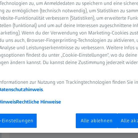
-Technologien zu, um Anmeldedaten zu speichern und eine sicher
elden, um das Booklet herunte
g zu ermöglichen (technisch notwendig), um Statistiken zu samm
bsite-Funktionalität verbessern (Statistiken), um erweiterte Fun
tellen (funktional) und um auf deine Interessen zugeschnittene In
(Marketing). Wenn du der Verwendung von Marketing-Cookies zus
du uns auch, Browser-Fingerprinting-Technologien zu aktivieren, 
Analyse und Leistungserkenntnisse zu verbessern. Weitere Infos 
gsoptionen findest du unter „Cookie-Einstellungen“, wo du deine
ungen ändern kannst. Du kannst deine Zustimmung jederzeit wider
Formular wird geladen ...
Wenn Sie weitere Informationen zur Datenver
Informationen zur Nutzung von Trackingtechnologien finden Sie i
lesen Sie bitte unsere
Datenschutzerklärung
.
Datenschutzhinweis
.
Hinweis
Rechtliche Hinweise
-Einstellungen
Alle ablehnen
Alle ak