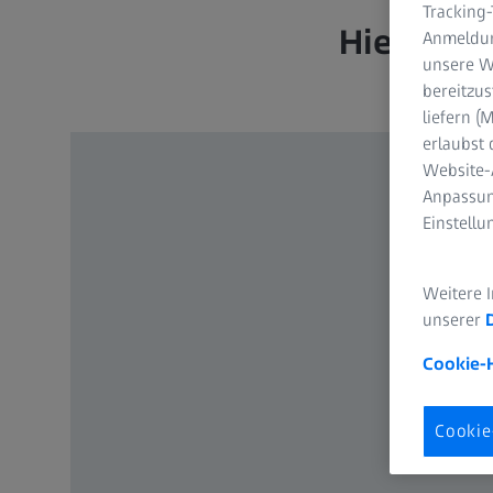
Tracking
Hier anm
Anmeldun
unsere We
bereitzus
liefern 
erlaubst 
Website-
Anpassun
Einstell
Weitere 
unserer
Cookie-
Cookie