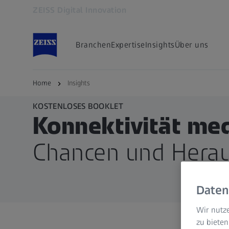
ZEISS Digital Innovation
Öffnet sich in einem neuen Tab
Branchen
Expertise
Insights
Über uns
Home
Insights
KOSTENLOSES BOOKLET
Konnektivität med
Chancen und Hera
Daten
Wir nutze
zu bieten