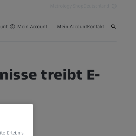
Metrology Shop
Deutschland
ount
Mein Account
Mein Account
Kontakt
sse treibt E-
te-Erlebnis