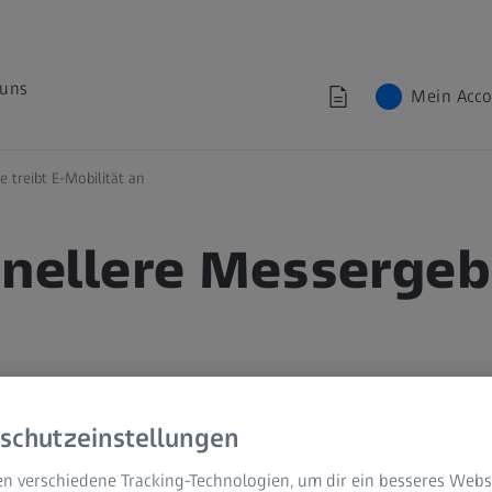
 uns
Mein Acc
treibt E-Mobilität an
ellere Messergebni
schutzeinstellungen
n verschiedene Tracking-Technologien, um dir ein besseres Websi