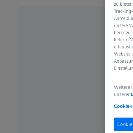
zu bieten
Tracking
Anmeldun
unsere We
bereitzus
liefern 
erlaubst 
Website-
Anpassun
Einstell
Weitere 
unserer
Cookie-
Cookie