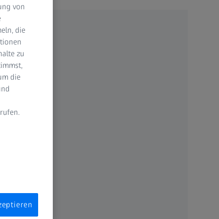
dung von
e
eln, die
ktionen
halte zu
timmst,
um die
und
rufen.
n
zeptieren