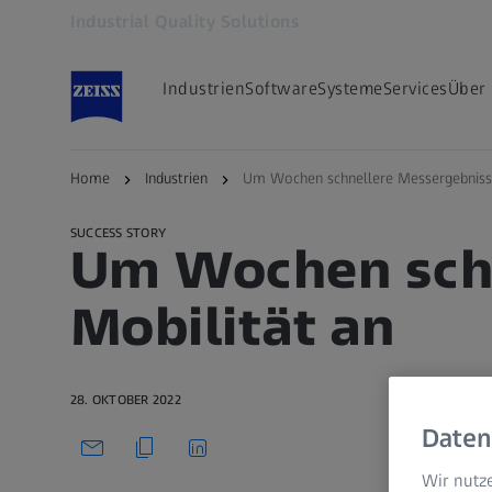
Industrial Quality Solutions
Öffnet sich in einem neuen Tab
Industrien
Software
Systeme
Services
Über
Zurück zur Übersicht
Home
Industrien
Um Wochen schnellere Messergebnisse 
SUCCESS STORY
Um Wochen schn
Mobilität an
28. OKTOBER 2022
Daten
Wir nutze