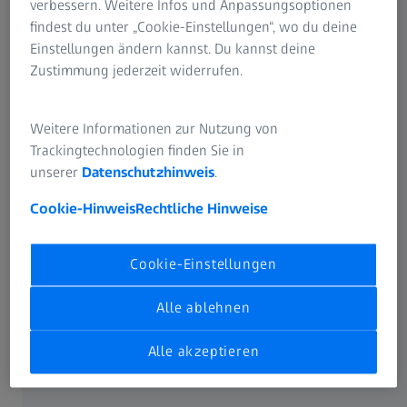
verbessern. Weitere Infos und Anpassungsoptionen
findest du unter „Cookie-Einstellungen“, wo du deine
Einstellungen ändern kannst. Du kannst deine
Zustimmung jederzeit widerrufen.
Weitere Informationen zur Nutzung von
Trackingtechnologien finden Sie in
unserer
Datenschutzhinweis
.
Messung eines Pleuels mit diamantbeschichtetem Taster
Cookie-Hinweis
Rechtliche Hinweise
Herausforderung: Gestiegene
Cookie-Einstellungen
Präzisionsvorgaben
Alle ablehnen
Ingenieure erweitern permanent die Grenzen des
technisch Machbaren und erhöhen damit von Jahr zu Jahr
Alle akzeptieren
die Ansprüche an die Präzision. Um diesen zu genügen,
stellte der Automobilzulieferer Pankl, der u. a. Pleuels für