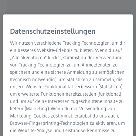
bedient erfolgreich die steigende
Ansprüche an die Präzision mit
Diamanttaster von ZEISS.
Datenschutzeinstellungen
Pankl Racing Systems in Bruck an der Mur bestückt seine
Wir nutzen verschiedene Tracking-Technologien, um dir
Koordinatenmessgeräte seit einigen Monaten mit
ein besseres Website-Erlebnis zu bieten. Wenn du auf
Diamanttastern. Der Lohn: weniger Verschleiß, höhere
„Alle akzeptieren“ klickst, stimmst du der Verwendung
Präzision und kürzere Stillstandzeiten. Auch mit den
von Tracking-Technologien zu, um Anmeldedaten zu
diamantbeschichteten Tastern von ZEISS haben die
speichern und eine sichere Anmeldung zu ermöglichen
Österreicher erste – durchweg positive – Erfahrungen
(technisch notwendig), um Statistiken zu sammeln, die
gesammelt.
unsere Website-Funktionalität verbessern (Statistiken),
um erweiterte Funktionen bereitzustellen (funktional)
und um auf deine Interessen zugeschnittene Inhalte zu
Automobilzulieferer scannt erfolgreich mit
liefern (Marketing). Wenn du der Verwendung von
Diamanttastern
Marketing-Cookies zustimmst, erlaubst du uns auch,
Browser-Fingerprinting-Technologien zu aktivieren, um
die Website-Analyse und Leistungserkenntnisse zu