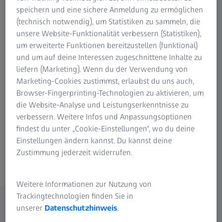
speichern und eine sichere Anmeldung zu ermöglichen
Dokumentation auf ZEISS GitHub
(technisch notwendig), um Statistiken zu sammeln, die
APIs und Testfunktionen
unsere Website-Funktionalität verbessern (Statistiken),
um erweiterte Funktionen bereitzustellen (funktional)
und um auf deine Interessen zugeschnittene Inhalte zu
liefern (Marketing). Wenn du der Verwendung von
Marketing-Cookies zustimmst, erlaubst du uns auch,
Browser-Fingerprinting-Technologien zu aktivieren, um
Individuelle Ergänzung zu ZEISS INSPECT
die Website-Analyse und Leistungserkenntnisse zu
Optimale Erweiterung der Software
verbessern. Weitere Infos und Anpassungsoptionen
findest du unter „Cookie-Einstellungen“, wo du deine
Nahtlose Integration
Einstellungen ändern kannst. Du kannst deine
30 Tage kostenlos testen
Zustimmung jederzeit widerrufen.
Weitere Informationen zur Nutzung von
Trackingtechnologien finden Sie in
unserer
Datenschutzhinweis
.
Ausgewählte Apps