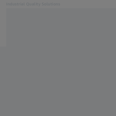
Industrial Quality Solutions
Öffnet sich in einem neuen Tab
Industrien
ZEISS INSPECT
Software
Systeme
Services
Über uns
Mein Account
Mein Account
Mein Account
Kontakt
Metrology Shop
Verwandte ZEISS Websites
#HandsOnMetrology