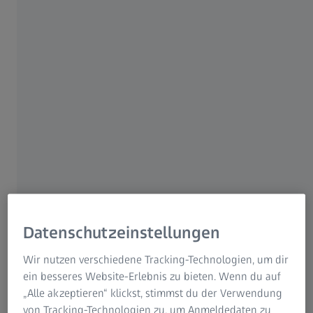
Ständige Weiterentwicklung
Regelmäßige Updates und neue Apps
Einfacher Zugang über den ZEISS Quality Software
Store
Entwickeln Sie Apps selbst, ganz nach Ihren
Bedürfnissen
Datenschutzeinstellungen
Wir nutzen verschiedene Tracking-Technologien, um dir
ein besseres Website-Erlebnis zu bieten. Wenn du auf
Intuitive Tools
„Alle akzeptieren“ klickst, stimmst du der Verwendung
von Tracking-Technologien zu, um Anmeldedaten zu
App-Editor