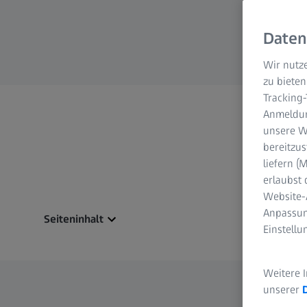
Daten
Wir nutze
zu bieten
Tracking
Anmeldun
unsere We
bereitzus
liefern 
erlaubst 
Website-
Anpassun
Seiteninhalt
Einstell
Weitere 
unserer