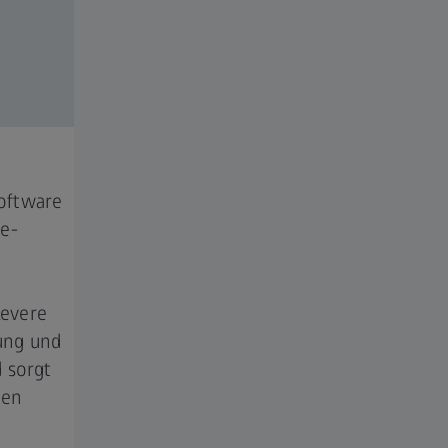
oftware
ne-
levere
ung und
 sorgt
hen