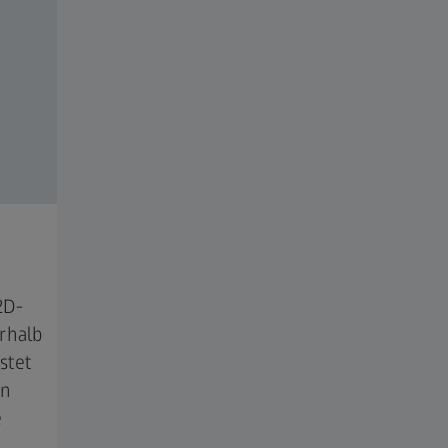
2D-
rhalb
stet
en
e