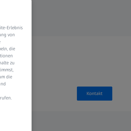
te-Erlebnis
dung von
e
eln, die
ktionen
halte zu
timmst,
um die
und
Kontakt
rufen.
n