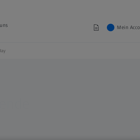
 uns
Mein Acc
Ray
tende