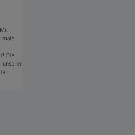
 Mit
timale
t! Die
n unserer
tät.