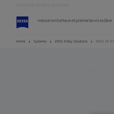
Industrial Quality Solutions
Öffnet sich in einem neuen Tab
Industrien
Software
Systeme
Services
Über
Home
Systeme
ZEISS X-Ray Solutions
ZEISS 2D X-
ZEISS 2D X-Ray
Produktionsbeglei
Defektkontrolle