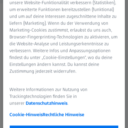
unsere Website-Funktionalität verbessern (Statistiken),
um erweiterte Funktionen bereitzustellen (funktional)
und um auf deine Interessen zugeschnittene Inhalte zu
liefern (Marketing). Wenn du der Verwendung von
Marketing-Cookies zustimmst, erlaubst du uns auch,
Formular wird geladen ...
Browser-Fingerprinting-Technologien zu aktivieren, um
die Website-Analyse und Leistungserkenntnisse zu
verbessern. Weitere Infos und Anpassungsoptionen
Ja, ich habe die
Datenschutzerklärung
gelesen und
findest du unter „Cookie-Einstellungen“, wo du deine
akzeptiert.
Einstellungen ändern kannst. Du kannst deine
Zustimmung jederzeit widerrufen.
Absenden
Weitere Informationen zur Nutzung von
Trackingtechnologien finden Sie in
unserer
Datenschutzhinweis
.
Cookie-Hinweis
Rechtliche Hinweise
HÄUFIG VERWENDET