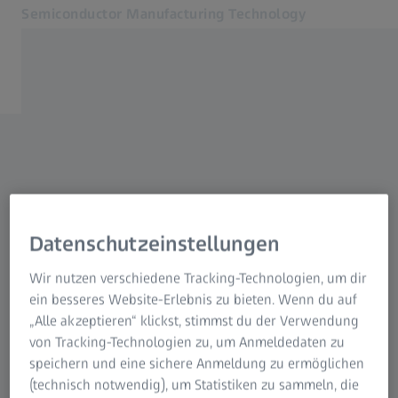
Semiconductor Manufacturing Technology
Öffnet sich in einem neuen Tab
Inspiring Technology
Produkte
BROSCHÜREN
SMT Magazin
Weitere Einblicke gewinnen
News und Events
Über uns
in die ZEISS
Karriere
Datenschutzeinstellungen
Photomaskenlösungen
Kontakt
Verwandte ZEISS Websites
Wir nutzen verschiedene Tracking-Technologien, um dir
ein besseres Website-Erlebnis zu bieten. Wenn du auf
Bitte wählen Sie die Produkte aus, zu denen
„Alle akzeptieren“ klickst, stimmst du der Verwendung
ZEISS Gruppe
Sie weitere Informationen erhalten möchten,
von Tracking-Technologien zu, um Anmeldedaten zu
und wir senden Ihnen eine Broschüre zu.
speichern und eine sichere Anmeldung zu ermöglichen
(technisch notwendig), um Statistiken zu sammeln, die