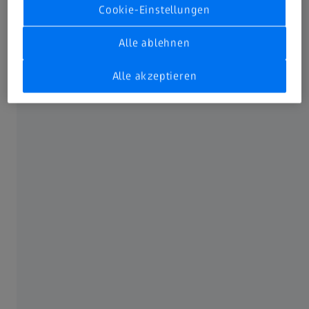
Cookie-Einstellungen
Inspiring Technology
Alle ablehnen
Alle akzeptieren
Karriere bei ZEISS SMT
ZEISS SMT Magazin
ÜBER ZEISS
ZEISS im Überblick
Karriere
Newsroom