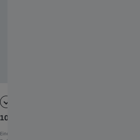
10Bit Farbtiefe
Eine weitere Besonderheit ist die 10-Bit-Farbauflösung für jede