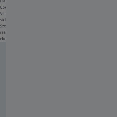
Farbe auf dem Bildschirm. Dies gewährleistet den bestmöglichen
Übergang zwischen den Kanälen und verhindert Artefakte. Im
Vergleich zur standardmäßigen 8-Bit-Videosignalverarbeitung
stehen viermal so viele Graustufen zur Verfügung. Halbdunkle
Szenarien wie Morgen- und Abenddämmerung werden
realistischer dargestellt, da besonders in Farbverläufen Artefakte
eliminiert werden.