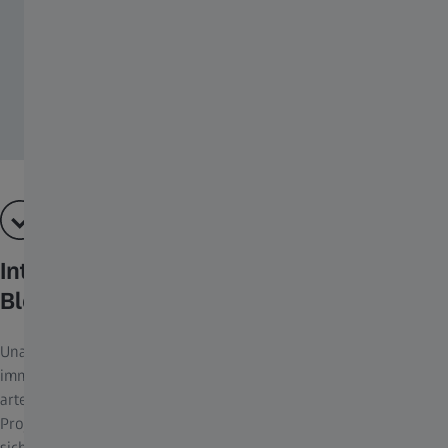
Integriertes elektronisches 10Bit-
Blending
Unabhängig vom Eingangssignal wird das Blending im Projektor
immer in 10Bit-Farbtiefe berechnet. So entstehen immer
artefaktfreie Blending-Bereiche zwischen den
Projektionskanälen. Die bei dunklen Bildern normalerweise
sichtbaren Kanalübergänge gehören der Vergangenheit an. Die