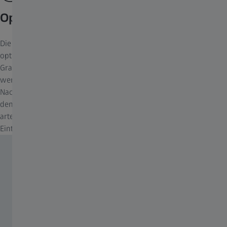
Optimale Graugradation
Die Graugradation ist über den gesamten Helligkeitsbereich
optimal. Vom makellosen Weiß bis hin zu den dunkelsten
Graustufen werden Farben naturgetreu wiedergegeben. So
werden die feinsten Helligkeitsunterschiede bei der
Nachtsimulation wahrnehmbar. Die Blendingbereiche zwischen
den Projektionskanälen sind selbst in dunkelsten Szenarien
artefaktfrei. ZEISS VELVET SIM LED gewährleistet so ein völliges
Eintauchen in die Projektion.