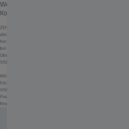
Weltweit höchstes natives
Kontrastverhältnis auf dem Projektormarkt
ZEISS VELVET SIM LED VISIR ermöglicht die Projektion von
absolut schwarzem Bildhintergrund sogar im Infrarotbereich. Bei
herkömmlichen Projektoren würden mit Nachtsichtbrillen selbst
bei Verwendung von mechanischen Blendmasken
Überlappungsbereiche sichtbar werden. ZEISS VELVET SIM LED
VISIR dagegen projiziert IR-Szenarien ohne störendes Restlicht.
Mit einem nativen Kontrast von 2,5 Millionen zu 1 - dem
höchsten auf dem Projektormarkt - bieten ZEISS VELVET SIM LED
VISIR-Projektoren größtmögliche Schärfe durch klar definierte
Pixel und optimale Bildauflösung. Dadurch kann das System die
Realität perfekt nachbilden.