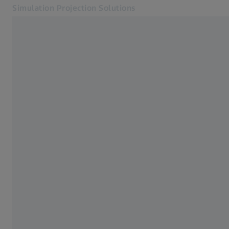
Simulation Projection Solutions
Öffnet sich in einem neuen Tab
Produkte
Produkte
Lösungen
Service & Support
Über uns
Kontakt
Verwandte ZEISS Websites
ZEISS Gruppe