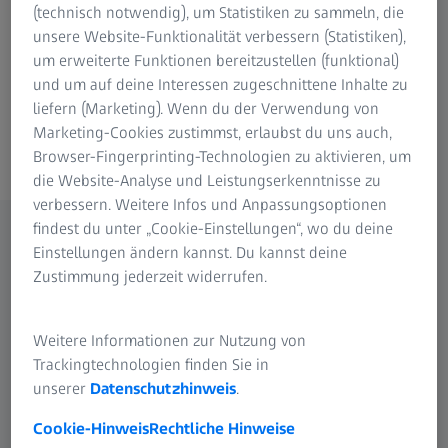
Tierkörperverwertung
(technisch notwendig), um Statistiken zu sammeln, die
unsere Website-Funktionalität verbessern (Statistiken),
Precision Farming
um erweiterte Funktionen bereitzustellen (funktional)
und um auf deine Interessen zugeschnittene Inhalte zu
liefern (Marketing). Wenn du der Verwendung von
Marketing-Cookies zustimmst, erlaubst du uns auch,
Landwirtschaft
Browser-Fingerprinting-Technologien zu aktivieren, um
die Website-Analyse und Leistungserkenntnisse zu
verbessern. Weitere Infos und Anpassungsoptionen
findest du unter „Cookie-Einstellungen“, wo du deine
Einstellungen ändern kannst. Du kannst deine
Qualität, Konsistenz und höhere
Zustimmung jederzeit widerrufen.
Effizienz
Maximieren Sie Ihre Ausbeute und steigern Sie die
Weitere Informationen zur Nutzung von
Effizienz mit ZEISS Spektrometer-Systemen
Trackingtechnologien finden Sie in
unserer
Datenschutzhinweis
.
Cookie-Hinweis
Rechtliche Hinweise