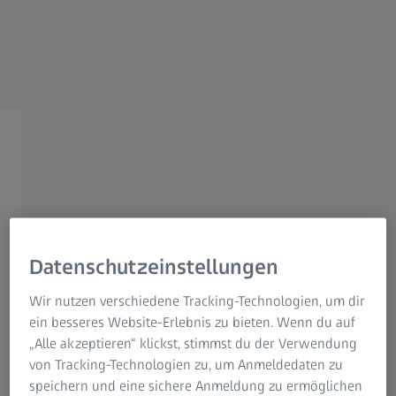
ANWENDUNGEN & BRANCHEN
ZEISS Spektroskopie-
Lösungen für die
Landwirtschaft
Das Beste aus wertvollen
Datenschutzeinstellungen
natürlichen Ressourcen
Wir nutzen verschiedene Tracking-Technologien, um dir
herausholen
ein besseres Website-Erlebnis zu bieten. Wenn du auf
„Alle akzeptieren“ klickst, stimmst du der Verwendung
von Tracking-Technologien zu, um Anmeldedaten zu
Ethanol
speichern und eine sichere Anmeldung zu ermöglichen