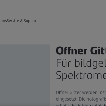
 uns
Service & Support
KONVEXE GITTER
Offner Git
Für bildg
Spektrome
Offner Gitter werden in
eingesetzt. Die holografi
erhöht die Bildqualität.