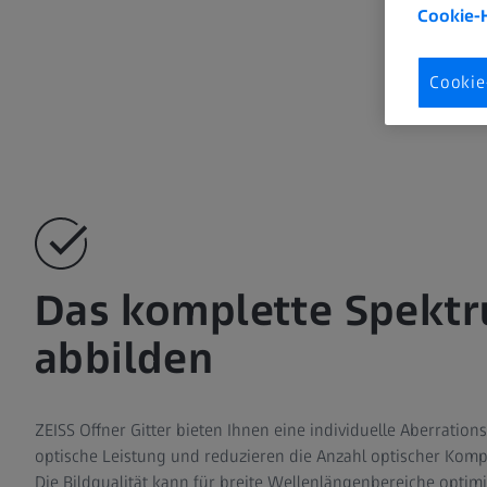
Cookie-
Cookie
Das komplette Spekt
abbilden
ZEISS Offner Gitter bieten Ihnen eine individuelle Aberration
optische Leistung und reduzieren die Anzahl optischer Kom
Die Bildqualität kann für breite Wellenlängenbereiche optim