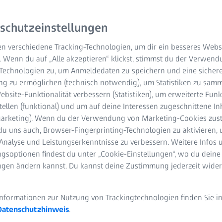
ZEISS das Blaze-Profil a
schutzeinstellungen
Gittersubstrats. ZEISS v
kundenspezifische Offner
n verschiedene Tracking-Technologien, um dir ein besseres Websi
fertigen.
. Wenn du auf „Alle akzeptieren“ klickst, stimmst du der Verwen
-Technologien zu, um Anmeldedaten zu speichern und eine sicher
g zu ermöglichen (technisch notwendig), um Statistiken zu samm
Minimierung von C
bsite-Funktionalität verbessern (Statistiken), um erweiterte Fun
tellen (funktional) und um auf deine Interessen zugeschnittene In
Gutes Signal-Rausc
(Marketing). Wenn du der Verwendung von Marketing-Cookies zus
du uns auch, Browser-Fingerprinting-Technologien zu aktivieren, 
Geringstes Streuli
Analyse und Leistungserkenntnisse zu verbessern. Weitere Infos 
gsoptionen findest du unter „Cookie-Einstellungen“, wo du deine
Hohe Effizienz
ungen ändern kannst. Du kannst deine Zustimmung jederzeit wider
Informationen zur Nutzung von Trackingtechnologien finden Sie i
Datenschutzhinweis
.