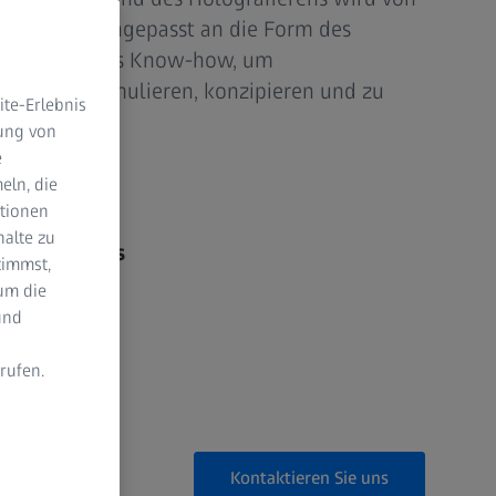
ufgebracht, angepasst an die Form des
erfügt über das Know-how, um
 Gitter zu simulieren, konzipieren und zu
te-Erlebnis
dung von
e
eln, die
ross-Talk
ktionen
halte zu
h-Verhältnis
timmst,
um die
cht
und
rufen.
n
Kontaktieren Sie uns