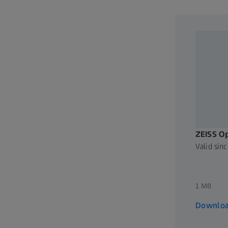
ZEISS Op
Valid sin
1 MB
Downlo