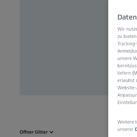
Daten
Wir nutze
zu bieten
Tracking
Anmeldun
unsere We
bereitzus
liefern 
erlaubst 
Website-
Anpassun
Einstell
Weitere 
unserer
Offner Gitter