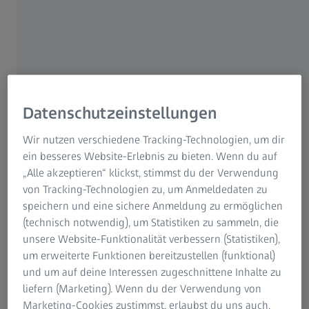
Hohe Qualitätsstandards in komplexen
Lebensmittelketten
Qualitätskontrolle
Hohe Qualitätsstandards für Zutaten, Zwischenprodukte
Datenschutzeinstellungen
und Fertigerzeugnisse sind unerlässlich, um die Sicherheit
Wir nutzen verschiedene Tracking-Technologien, um dir
von Lebensmitteln und Getränken zu gewährleisten und
ein besseres Website-Erlebnis zu bieten. Wenn du auf
Lebensmittelkontaminationen zu vermeiden. Intelligente,
„Alle akzeptieren“ klickst, stimmst du der Verwendung
zuverlässige und automatisierte Lebensmittel-
von Tracking-Technologien zu, um Anmeldedaten zu
Inspektionstechnologie ist notwendig, um sowohl die
speichern und eine sichere Anmeldung zu ermöglichen
Erträge zu verbessern, die betriebliche Effizienz zu
(technisch notwendig), um Statistiken zu sammeln, die
steigern, eine gleichbleibende Qualität zu gewährleisten,
unsere Website-Funktionalität verbessern (Statistiken),
als auch Abfall und Gesamtkosten zu reduzieren.
um erweiterte Funktionen bereitzustellen (funktional)
Unsere Produktlösungen
und um auf deine Interessen zugeschnittene Inhalte zu
liefern (Marketing). Wenn du der Verwendung von
Marketing-Cookies zustimmst, erlaubst du uns auch,