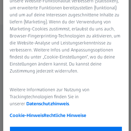
unsere Website-Funktionalität verbessern (Statistiken),
um erweiterte Funktionen bereitzustellen (funktional)
Lebensmittel
und um auf deine Interessen zugeschnittene Inhalte zu
liefern (Marketing). Wenn du der Verwendung von
Marketing-Cookies zustimmst, erlaubst du uns auch,
Browser-Fingerprinting-Technologien zu aktivieren, um
Für höchste Ansprüche
die Website-Analyse und Leistungserkenntnisse zu
verbessern. Weitere Infos und Anpassungsoptionen
Nutzen Sie die Möglichkeiten der Spektroskopie, um
findest du unter „Cookie-Einstellungen“, wo du deine
Ihre Produkte und Prozesse zu verbessern
Einstellungen ändern kannst. Du kannst deine
Zustimmung jederzeit widerrufen.
Weitere Informationen zur Nutzung von
Trackingtechnologien finden Sie in
unserer
Datenschutzhinweis
.
Cookie-Hinweis
Rechtliche Hinweise