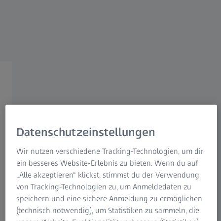
ANWENDUNGEN & BRANCHEN
ZEISS Lösungen für
die Lebensmittelindustrie
Präzise Messungen
Datenschutzeinstellungen
für hochwertigere Lebensmitte
Wir nutzen verschiedene Tracking-Technologien, um dir
ein besseres Website-Erlebnis zu bieten. Wenn du auf
Molkereiprodukte
„Alle akzeptieren“ klickst, stimmst du der Verwendung
von Tracking-Technologien zu, um Anmeldedaten zu
Snacks & Kartoffelprodukte
speichern und eine sichere Anmeldung zu ermöglichen
(technisch notwendig), um Statistiken zu sammeln, die