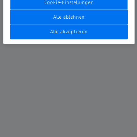
Cookie-Einstellungen
Alle ablehnen
Alle akzeptieren
Molkereiprodukte stabiler und effizienter
herstellen als je zuvor
mit ZEISS Spektrometer-Systemen
Rohstoffe variieren, aber die Qualität, die Sie liefern, muss
gleich bleiben. ZEISS Spektroskopie-Lösungen helfen
Ihnen dabei, durch präzise Analysen und Messungen das
Beste aus Ihren Rohstoffen herauszuholen.