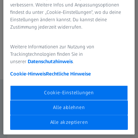
verbessern. Weitere Infos und Anpassungsoptionen
findest du unter „Cookie-Einstellungen“, wo du deine
55+
Einstellungen ändern kannst. Du kannst deine
Zustimmung jederzeit widerrufen.
Menschen im Alter über 55 Jahren repräsentieren die
Weitere Informationen zur Nutzung von
am stärksten wachsende Gruppe der Smartphone-
Trackingtechnologien finden Sie in
3
Nutzer.
unserer
Datenschutzhinweis
.
Cookie-Hinweis
Rechtliche Hinweise
Cookie-Einstellungen
Alle ablehnen
Alle akzeptieren