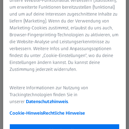
unsere Website-Funktionalität verbessern (Statistiken),
nur eine Seite betroffen. Augenzucken kann
um erweiterte Funktionen bereitzustellen (funktional)
unterschiedlich stark ausgeprägt sein – von nahezu
und um auf deine Interessen zugeschnittene Inhalte zu
unmerklichem Zucken im Augenwinkel bis hin zu starkem
liefern (Marketing). Wenn du der Verwendung von
Zittern des gesamten Ober- oder Unterlids.
Marketing-Cookies zustimmst, erlaubst du uns auch,
Augenlidzucken erweist sich in den meisten Fällen als
Browser-Fingerprinting-Technologien zu aktivieren, um
harmlos, auch, wenn es über mehrere Tage andauert.
die Website-Analyse und Leistungserkenntnisse zu
verbessern. Weitere Infos und Anpassungsoptionen
findest du unter „Cookie-Einstellungen“, wo du deine
Einstellungen ändern kannst. Du kannst deine
Ursachen des Augenlidzuckens:
Zustimmung jederzeit widerrufen.
Ausgelöst wird ein zuckendes Augenlid meist durch
Stress, Nervosität, innere Unruhe, eine Überdosis Koffein,
Weitere Informationen zur Nutzung von
ermüdete Augen (etwa durch Bildschirmarbeit oder die
Trackingtechnologien finden Sie in
intensive Nutzung digitaler Geräte) Bluthochdruck oder
unserer
Datenschutzhinweis
.
Schlafmangel. All diese Faktoren überanstrengen die
Nerven und können so ursächlich sein für unkontrollierte
Cookie-Hinweis
Rechtliche Hinweise
Muskelzuckungen im Bereich des Auges. Genauer gesagt:
Nervenentladungen des Gesichtsnervs (Nervus facialis)