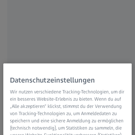
unsere „Augen zucken“.
Datenschutzeinstellungen
Wir nutzen verschiedene Tracking-Technologien, um dir
ein besseres Website-Erlebnis zu bieten. Wenn du auf
„Alle akzeptieren“ klickst, stimmst du der Verwendung
Symptome des Augenlidzuckens:
von Tracking-Technologien zu, um Anmeldedaten zu
speichern und eine sichere Anmeldung zu ermöglichen
Betroffene haben das Gefühl, dass ein Augenlid zuckt oder
(technisch notwendig), um Statistiken zu sammeln, die
ihre „Augen zucken“. In der Regel ist beim Augenlidzucken