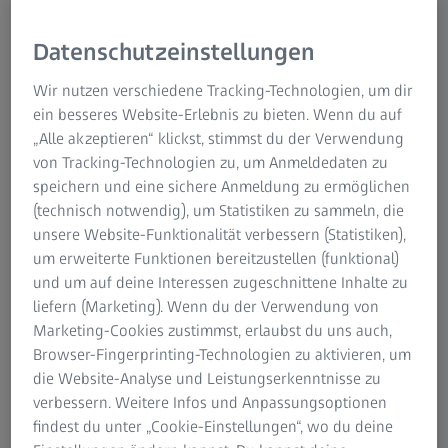
Sparte Semiconductor Manufacturing Technology
entwickeln und produzieren. Um hier nachhaltiger zu
Datenschutzeinstellungen
werden, setzen wir vor allem beim Produktentwicklungs-
Wir nutzen verschiedene Tracking-Technologien, um dir
und Herstellungsprozess der Optiken und der dazu
ein besseres Website-Erlebnis zu bieten. Wenn du auf
notwendigen Infrastruktur an. Darüber hinaus
„Alle akzeptieren“ klickst, stimmst du der Verwendung
beeinflussen unsere Produkte die Eigenschaften der damit
von Tracking-Technologien zu, um Anmeldedaten zu
produzierten Chips.“
speichern und eine sichere Anmeldung zu ermöglichen
(technisch notwendig), um Statistiken zu sammeln, die
Bei der Herstellung von Mikrochips ist die optische
unsere Website-Funktionalität verbessern (Statistiken),
Lithographie das zentrale Verfahren. Dabei wird auf
um erweiterte Funktionen bereitzustellen (funktional)
einem mit Photolack beschichteten Silizium-Wafer, einer
und um auf deine Interessen zugeschnittene Inhalte zu
runden Scheibe, die das Fundament der Mikrochips bildet,
liefern (Marketing). Wenn du der Verwendung von
das Muster einer Photomaske stark verkleinert abgebildet
Marketing-Cookies zustimmst, erlaubst du uns auch,
und mit verschiedenen chemischen und physikalischen
Browser-Fingerprinting-Technologien zu aktivieren, um
Prozessen auf den Wafer übertragen. Indem diese
die Website-Analyse und Leistungserkenntnisse zu
Vorgänge etwa hundert Mal wiederholt werden,
verbessern. Weitere Infos und Anpassungsoptionen
entstehen die elektronischen Bauteile und Leiterbahnen
findest du unter „Cookie-Einstellungen“, wo du deine
auf den Mikrochips.