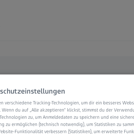
e
rkten, in denen der
unehmen. Lieferanten
schutzeinstellungen
b ZEISS auf
tzt, um dieses Ziel zu
n verschiedene Tracking-Technologien, um dir ein besseres Websi
. Wenn du auf „Alle akzeptieren“ klickst, stimmst du der Verwen
nnovation stehen bei der
-Technologien zu, um Anmeldedaten zu speichern und eine sicher
g zu ermöglichen (technisch notwendig), um Statistiken zu samm
bsite-Funktionalität verbessern (Statistiken), um erweiterte Fun