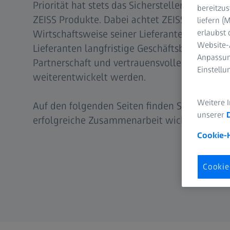
Priorität hat stets das Sicherstellen der her
bereitzus
ZEISS Produkte. Dabei achtet ZEISS auf die 
liefern 
Wirtschaftsweise seiner Lieferanten. Im Gege
erlaubst 
Website-
Lieferanten langfristige Geschäftsbeziehunge
Anpassun
Partnerschaft und vertrauensvoller Zusamme
Einstell
weiterentwickelt werden.
Weitere 
Auf den folgenden Seiten finden Sie alle Info
unserer
erfolgreiche Zusammenarbeit wichtig sind.
Cookie-
Cookie