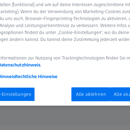
ausragenden Qualität der
tellen (funktional) und um auf deine Interessen zugeschnittene In
verantwortungsvolle
(Marketing). Wenn du der Verwendung von Marketing-Cookies zus
nzug bietet ZEISS seinen
du uns auch, Browser-Fingerprinting-Technologien zu aktivieren, 
Analyse und Leistungserkenntnisse zu verbessern. Weitere Infos 
n, die in enger
gsoptionen findest du unter „Cookie-Einstellungen“, wo du deine
narbeit
ungen ändern kannst. Du kannst deine Zustimmung jederzeit wider
Informationen zur Nutzung von Trackingtechnologien finden Sie i
rmationen, die für eine
Datenschutzhinweis
.
Hinweis
Rechtliche Hinweise
-Einstellungen
Alle ablehnen
Alle ak