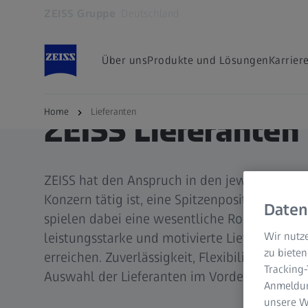
ZEISS Gruppe
Deutschland
Öffnet sich in einem neuen Tab
Über uns
Produkte und Lösungen
Karrier
Home
Lieferanten
ZEISS Lieferanten
ZEISS hat den Anspruch in den jeweiligen Mä
Konzern tätig ist, eine Spitzenposition einz
Daten
spielen dabei eine wesentliche Rolle, weshal
leistungsstarke und motivierte Lieferanten se
Wir nutze
zu bieten
erreichen. Zuverlässigkeit, Flexibilität und I
Tracking
Auswahl der Lieferanten im Vordergrund.
Anmeldun
unsere We