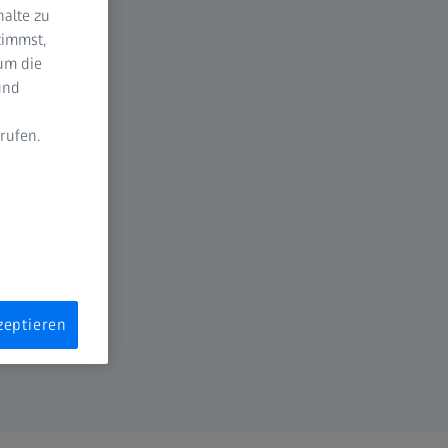
halte zu
timmst,
um die
und
rufen.
n
zeptieren