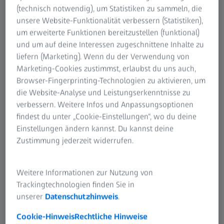
(technisch notwendig), um Statistiken zu sammeln, die
unsere Website-Funktionalität verbessern (Statistiken),
um erweiterte Funktionen bereitzustellen (funktional)
und um auf deine Interessen zugeschnittene Inhalte zu
liefern (Marketing). Wenn du der Verwendung von
Marketing-Cookies zustimmst, erlaubst du uns auch,
Browser-Fingerprinting-Technologien zu aktivieren, um
die Website-Analyse und Leistungserkenntnisse zu
verbessern. Weitere Infos und Anpassungsoptionen
findest du unter „Cookie-Einstellungen“, wo du deine
Einstellungen ändern kannst. Du kannst deine
Zustimmung jederzeit widerrufen.
Stefan Müller
Finanzvorstand der ZEISS Gruppe
Weitere Informationen zur Nutzung von
Stefan Müller ist Finanzvorstand (CFO) der ZEISS Gruppe.
Trackingtechnologien finden Sie in
Er betreut im Vorstand die Bereiche Finance & Controlling,
unserer
Datenschutzhinweis
.
Auditing & Risk Management, Consolidation, Accounting &
Tax, Projekt FIT4, Information Technology, Legal,
Cookie-Hinweis
Rechtliche Hinweise