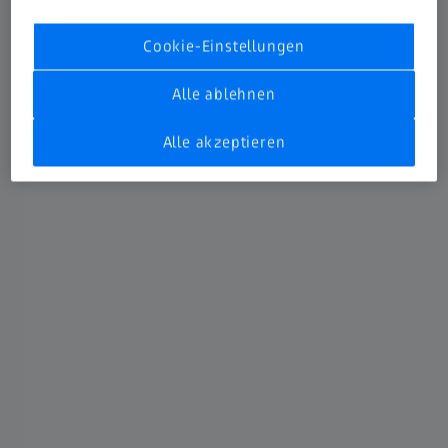
Trademarks, Compliance & Data Protection, Management
System, US Shared Services sowie den strategischen
Cookie-Einstellungen
Geschäftsbereich Photonics & Optics. Er ist außerdem
Chief Compliance Officer der Carl Zeiss AG.
Alle ablehnen
Biografie
Download Pressebild
Alle akzeptieren