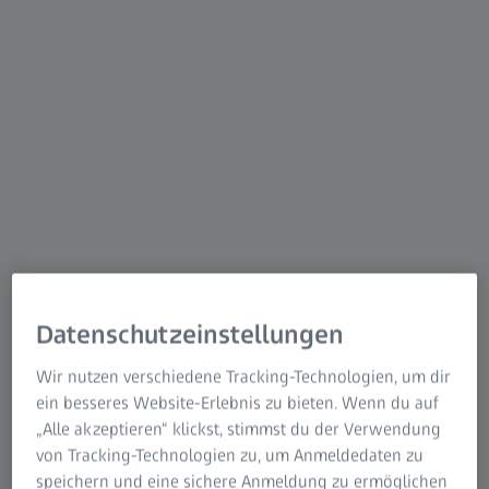
Sven Hermann
Mitglied des Vorstands der ZEISS Gruppe
Sven Hermann ist seit 2022 Mitglied des Vorstands der
ZEISS Gruppe und Leiter der Sparte Consumer Markets. Er
ist im Vorstand der ZEISS Gruppe außerdem
verantwortlich für die Konzernfunktionen Health, Safety &
Security und Projekt NextGen CRM. Er ist außerdem
verantwortlich für die Vertriebsregionen in Afrika,
Belgien/Niederlande, Brasilien, Kanada und Mexico.
Datenschutzeinstellungen
Biografie
Wir nutzen verschiedene Tracking-Technologien, um dir
Download Pressebild
ein besseres Website-Erlebnis zu bieten. Wenn du auf
„Alle akzeptieren“ klickst, stimmst du der Verwendung
von Tracking-Technologien zu, um Anmeldedaten zu
speichern und eine sichere Anmeldung zu ermöglichen