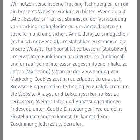
Wir nutzen verschiedene Tracking-Technologien, um dir
ein besseres Website-Erlebnis zu bieten. Wenn du auf
„Alle akzeptieren“ klickst, stimmst du der Verwendung
von Tracking-Technologien zu, um Anmeldedaten zu
speichern und eine sichere Anmeldung zu ermöglichen
(technisch notwendig), um Statistiken zu sammeln, die
unsere Website-Funktionalität verbessern (Statistiken),
um erweiterte Funktionen bereitzustellen (funktional)
und um auf deine Interessen zugeschnittene Inhalte zu
liefern (Marketing). Wenn du der Verwendung von
Marketing-Cookies zustimmst, erlaubst du uns auch,
Browser-Fingerprinting-Technologien zu aktivieren, um
die Website-Analyse und Leistungserkenntnisse zu
Auszubildende von ZEISS erneut als Bundes- und Landesbeste ausgezeichnet
verbessern. Weitere Infos und Anpassungsoptionen
findest du unter „Cookie-Einstellungen“, wo du deine
Einstellungen ändern kannst. Du kannst deine
Zustimmung jederzeit widerrufen.
„Wir sind sehr stolz, dass dieses Jahr gleich zwei
Auszubildende von ZEISS Landesbeste in ihrem