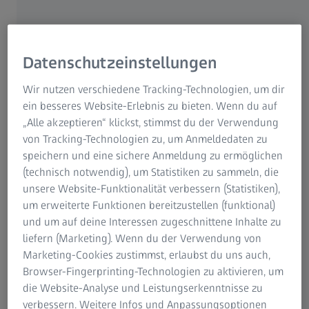
Datenschutzeinstellungen
Wir nutzen verschiedene Tracking-Technologien, um dir
ein besseres Website-Erlebnis zu bieten. Wenn du auf
„Alle akzeptieren“ klickst, stimmst du der Verwendung
von Tracking-Technologien zu, um Anmeldedaten zu
Nadine Cunäus, Personalleiterin der Carl Zeiss Jena GmbH (links), und Hartmut
Beyer (2.v.r.) sowie Jörg Triller (hinten) von der Kinder- und
speichern und eine sichere Anmeldung zu ermöglichen
Jugendfußballstiftung Jena gratulieren den zehn Nachwuchsfußballern.
(technisch notwendig), um Statistiken zu sammeln, die
unsere Website-Funktionalität verbessern (Statistiken),
um erweiterte Funktionen bereitzustellen (funktional)
ZEISS war am 19. Juni 2019 traditionell Gastgeber der
und um auf deine Interessen zugeschnittene Inhalte zu
Nachwuchsehrung, mit der die Kinder- und
liefern (Marketing). Wenn du der Verwendung von
Jugendfußballstiftung Jena einmal im Jahr erfolgreiche
Marketing-Cookies zustimmst, erlaubst du uns auch,
Nachwuchsfußballer würdigt. Aus den Bewerbungen
Browser-Fingerprinting-Technologien zu aktivieren, um
werden Jungen und Mädchen ausgewählt, die im
die Website-Analyse und Leistungserkenntnisse zu
zurückliegenden Jahr sehr gute sportliche und gute
verbessern. Weitere Infos und Anpassungsoptionen