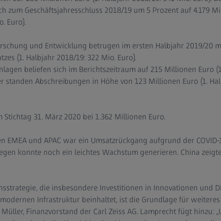
ch zum Geschäftsjahresschluss 2018/19 um 5 Prozent auf 4.179 Mil
. Euro).
schung und Entwicklung betrugen im ersten Halbjahr 2019/20 mi
zes (1. Halbjahr 2018/19: 322 Mio. Euro).
nlagen beliefen sich im Berichtszeitraum auf 215 Millionen Euro (
r standen Abschreibungen in Höhe von 123 Millionen Euro (1. Hal
m Stichtag 31. März 2020 bei 1.362 Millionen Euro.
en EMEA und APAC war ein Umsatzrückgang aufgrund der COVID-
egen konnte noch ein leichtes Wachstum generieren. China zeigt
onsstrategie, die insbesondere Investitionen in Innovationen und D
modernen Infrastruktur beinhaltet, ist die Grundlage für weiter
n Müller, Finanzvorstand der Carl Zeiss AG. Lamprecht fügt hinzu: 