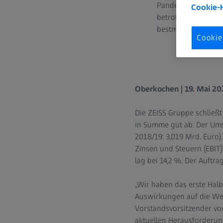
Pandemie hat umfas
Cookie-
betroffen. Vorbere
bestmöglich zu bew
Cookie
Oberkochen | 19. Mai 20
Die ZEISS Gruppe schließt
in Summe gut ab: Der Umsa
2018/19: 3,019 Mrd. Euro)
Zinsen und Steuern (EBIT)
lag bei 14,2 %. Der Auftra
„Wir haben das erste Hal
Auswirkungen auf die Welt
Vorstandsvorsitzender vo
aktuellen Herausforderun