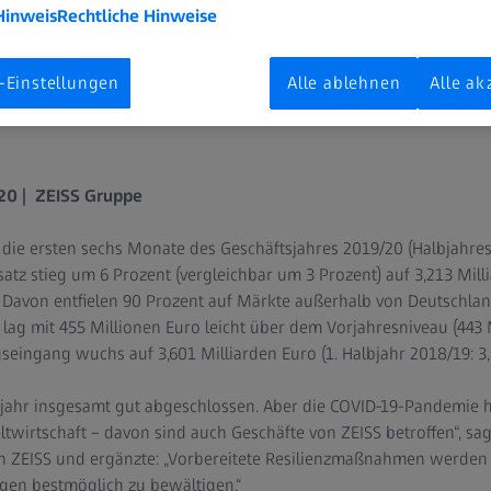
sende Auswirkungen auf die Weltwirtschaft – davon sind auch G
Hinweis
Rechtliche Hinweise
itete Resilienzmaßnahmen werden ZEISS helfen, um die aktuellen
ältigen.“
-Einstellungen
Alle ablehnen
Alle ak
20 | ZEISS Gruppe
 die ersten sechs Monate des Geschäftsjahres 2019/20 (Halbjahres
tz stieg um 6 Prozent (vergleichbar um 3 Prozent) auf 3,213 Milli
. Davon entfielen 90 Prozent auf Märkte außerhalb von Deutschlan
 lag mit 455 Millionen Euro leicht über dem Vorjahresniveau (443 
gseingang wuchs auf 3,601 Milliarden Euro (1. Halbjahr 2018/19: 3,
bjahr insgesamt gut abgeschlossen. Aber die COVID-19-Pandemie 
wirtschaft – davon sind auch Geschäfte von ZEISS betroffen“, sagt
n ZEISS und ergänzte: „Vorbereitete Resilienzmaßnahmen werden 
gen bestmöglich zu bewältigen.“