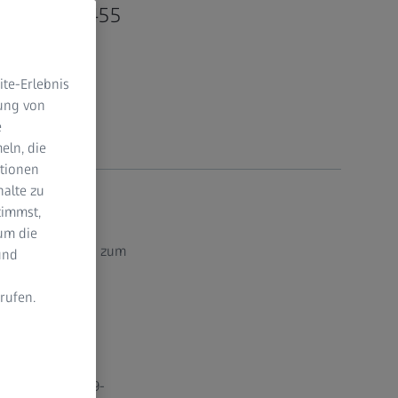
– EBIT bei 455
te-Erlebnis
dung von
e
eln, die
ktionen
halte zu
timmst,
um die
echnology tragen zum
und
rufen.
n
ber die COVID-19-