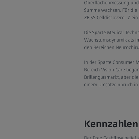
Oberflächenmessung und -
Summe wachsen. Für die E
ZEISS Celldiscoverer 7, e
Die Sparte Medical Techn
Wachstumsdynamik als im 
den Bereichen Neurochiru
In der Sparte Consumer M
Bereich Vision Care bega
Brillenglasmarkt, aber d
einem Umsatzeinbruch in 
Kennzahlen
Der Free Cashflow belief s