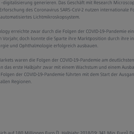
digitalisierung generieren. Das Geschäft mit Research Microscop
rforschung des Coronavirus SARS-CoV-2 nutzen internationale F
in automatisiertes Lichtmikroskopsystem.
ology erreichte zwar durch die Folgen der COVID-19-Pandemie ein
Vorjahr, doch konnte die Sparte ihre Marktposition durch ihre i
rgie und Ophthalmologie erfolgreich ausbauen.
arkets waren die Folgen der COVID-19-Pandemie am deutlichsten 
nn das erste Halbjahr zwar mit einem Wachstum und einem Ausba
ie Folgen der COVID-19-Pandemie führten mit dem Start der Ausg
allen Regionen.
ich auf 180 Millionen Euro (1. Halbjahr 2018/19: 341 Mio. Euro). D