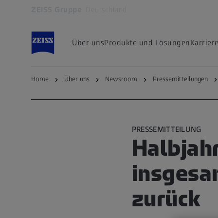
ZEISS Gruppe
Deutschland
Öffnet sich in einem neuen Tab
Über uns
Produkte und Lösungen
Karrier
Home
Über uns
Newsroom
Pressemitteilungen
zurück zur Übersichtsseite
PRESSEMITTEILUNG
Halbjahr
insgesa
zurück