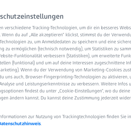
erreicht 3,2 Milliarden Euro (+6 % ggü. Vj.) 
12 Mio. Euro ggü. Vj.)
schutzeinstellungen
n verschiedene Tracking-Technologien, um dir ein besseres Websi
. Wenn du auf „Alle akzeptieren“ klickst, stimmst du der Verwen
-Technologien zu, um Anmeldedaten zu speichern und eine sicher
g zu ermöglichen (technisch notwendig), um Statistiken zu samm
bsite-Funktionalität verbessern (Statistiken), um erweiterte Fun
tellen (funktional) und um auf deine Interessen zugeschnittene In
(Marketing). Wenn du der Verwendung von Marketing-Cookies zus
du uns auch, Browser-Fingerprinting-Technologien zu aktivieren, 
Sparten Semiconductor Manufacturing Technology und Medical T
Analyse und Leistungserkenntnisse zu verbessern. Weitere Infos 
 Halbjahr bei
gsoptionen findest du unter „Cookie-Einstellungen“, wo du deine
ungen ändern kannst. Du kannst deine Zustimmung jederzeit wider
 der COVID-19-Pandemie vor allem im zweiten Quartal zu spüren
rgt auch während der COVID-19-Pandemie für Stabilität
Informationen zur Nutzung von Trackingtechnologien finden Sie i
ren Verlauf des Geschäftsjahres schwer prognostizierbar
Datenschutzhinweis
.
t: „Wir haben das erste Halbjahr insgesamt gut abgeschlossen. A