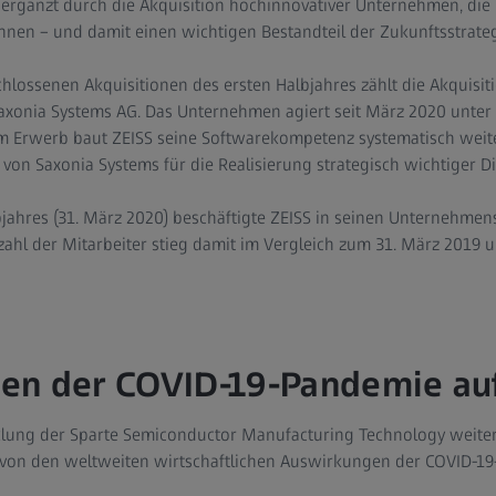
d ergänzt durch die Akquisition hochinnovativer Unternehmen, die 
können – und damit einen wichtigen Bestandteil der Zukunftsstrateg
hlossenen Akquisitionen des ersten Halbjahres zählt die Akquisit
xonia Systems AG. Das Unternehmen agiert seit März 2020 unter
em Erwerb baut ZEISS seine Softwarekompetenz systematisch weiter
von Saxonia Systems für die Realisierung strategisch wichtiger Di
jahres (31. März 2020) beschäftigte ZEISS in seinen Unternehmen
nzahl der Mitarbeiter stieg damit im Vergleich zum 31. März 2019 
en der COVID-19-Pandemie au
ung der Sparte Semiconductor Manufacturing Technology weiterhin
 von den weltweiten wirtschaftlichen Auswirkungen der COVID-19