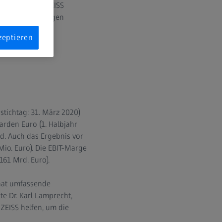
eschäfte von ZEISS
 Herausforderungen
zeptieren
stichtag: 31. März 2020)
arden Euro (1. Halbjahr
d. Auch das Ergebnis vor
Mio. Euro). Die EBIT-Marge
161 Mrd. Euro).
hat umfassende
e Dr. Karl Lamprecht,
ZEISS helfen, um die