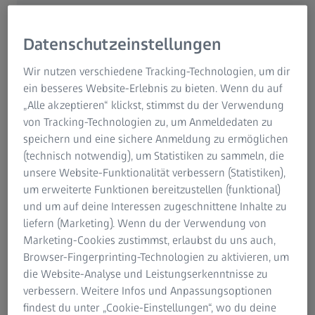
Umsatz (in Millionen Euro)
Datenschutzeinstellungen
2023/24
2022/23
Veränderung
(währungsbere
Wir nutzen verschiedene Tracking-Technologien, um dir
inigt)
ein besseres Website-Erlebnis zu bieten. Wenn du auf
„Alle akzeptieren“ klickst, stimmst du der Verwendung
Semiconductor
4.122
3.555
16% (16%)
von Tracking-Technologien zu, um Anmeldedaten zu
Manufacturing
speichern und eine sichere Anmeldung zu ermöglichen
Technology
(technisch notwendig), um Statistiken zu sammeln, die
unsere Website-Funktionalität verbessern (Statistiken),
um erweiterte Funktionen bereitzustellen (funktional)
Industrial
2.369
2.295
3% (5%)
und um auf deine Interessen zugeschnittene Inhalte zu
Quality &
liefern (Marketing). Wenn du der Verwendung von
Research
Marketing-Cookies zustimmst, erlaubst du uns auch,
Browser-Fingerprinting-Technologien zu aktivieren, um
Medical
2.611
2.504
4% (7%)
die Website-Analyse und Leistungserkenntnisse zu
Technology*
verbessern. Weitere Infos und Anpassungsoptionen
findest du unter „Cookie-Einstellungen“, wo du deine