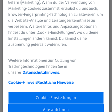
liefern (Marketing). Wenn du der Verwendung von
stieg auf 46.555 weltweit.
Marketing-Cookies zustimmst, erlaubst du uns auch,
Browser-Fingerprinting-Technologien zu aktivieren, um
„Auch ZEISS spürt die Auswirkungen der schwächeren
die Website-Analyse und Leistungserkenntnisse zu
globalen Wirtschaftslage und der zunehmenden
verbessern. Weitere Infos und Anpassungsoptionen
Verunsicherung in den Märkten“, so Andreas Pecher,
findest du unter „Cookie-Einstellungen“, wo du deine
Vorstandsvorsitzender von ZEISS. „Der Start ins
Einstellungen ändern kannst. Du kannst deine
Geschäftsjahr fällt im Vergleich zu den letzten Jahren
Zustimmung jederzeit widerrufen.
deutlich verhaltener aus. Umso wichtiger ist es, jetzt
gezielt die Resilienz des Unternehmens weiter zu stärken
und umsichtig in die Zukunft zu investieren, wie zum
Weitere Informationen zur Nutzung von
Beispiel durch weiterhin hohe Aufwendungen für
Trackingtechnologien finden Sie in
Forschung und Entwicklung.“
unserer
Datenschutzhinweis
.
Cookie-Hinweis
Rechtliche Hinweise
​Geschäftsentwicklung und Kennzahlen ​ ​
Cookie-Einstellungen
Entwicklung der Sparten
Alle ablehnen