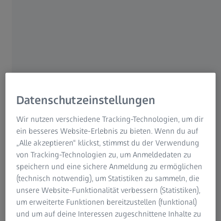
Mitarbeitende weltweit: 46.555
Oberkochen | 26. Mai 2025 | ZEISS Gruppe
Die herausfordernden geopolitischen und
wirtschaftlichen Rahmenbedingungen wirkten sich
Datenschutzeinstellungen
unterschiedlich stark auf die Geschäftsbereiche der ZEISS
Gruppe aus. Trotz einer heterogenen
Wir nutzen verschiedene Tracking-Technologien, um dir
Geschäftsentwicklung verzeichnet die Gruppe ein in
ein besseres Website-Erlebnis zu bieten. Wenn du auf
Summe gutes erstes Halbjahr. Der Umsatz der Gruppe liegt
„Alle akzeptieren“ klickst, stimmst du der Verwendung
bei 5,8 Milliarden Euro (Bilanzstichtag: 31. März 2025). Das
von Tracking-Technologien zu, um Anmeldedaten zu
entspricht einem Anstieg von +9 % im Vergleich zum
speichern und eine sichere Anmeldung zu ermöglichen
Vorjahr. Das Ergebnis vor Zinsen und Steuern (EBIT) liegt
(technisch notwendig), um Statistiken zu sammeln, die
bei 923 Millionen Euro (+184 Mio. EUR ggü. VJ). Die
unsere Website-Funktionalität verbessern (Statistiken),
Aufwendungen für Forschung und Entwicklung liegen
um erweiterte Funktionen bereitzustellen (funktional)
weiterhin bei im Industrievergleich überdurchschnittlich
und um auf deine Interessen zugeschnittene Inhalte zu
hohen 14 % des Umsatzes. Die Zahl der Mitarbeitenden