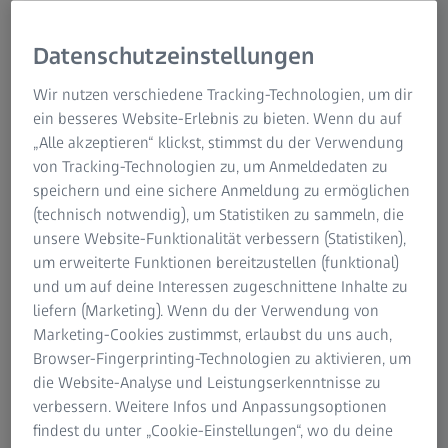
präzise inspizieren
Datenschutzeinstellungen
Entscheidend für die dynamische Leistung und die
Sicherheit des Fahrzeugs sind Lenkung, Aufhängung und
Wir nutzen verschiedene Tracking-Technologien, um dir
Bremsen. Die Lenkung ermöglicht es dem Fahrer, die
ein besseres Website-Erlebnis zu bieten. Wenn du auf
Richtung des Fahrzeugs zu steuern, während die
„Alle akzeptieren“ klickst, stimmst du der Verwendung
Federung für eine ruhige Fahrt sorgt. Sie absorbiert Stöße
von Tracking-Technologien zu, um Anmeldedaten zu
und hält den Kontakt zwischen Reifen und Straße
speichern und eine sichere Anmeldung zu ermöglichen
aufrecht. Unerlässlich für die Sicherheit sind die Bremsen,
(technisch notwendig), um Statistiken zu sammeln, die
da sie das Fahrzeug abbremsen oder anhalten können.
unsere Website-Funktionalität verbessern (Statistiken),
Alle drei Komponenten arbeiten für ein reaktionsschnelles
um erweiterte Funktionen bereitzustellen (funktional)
und kontrolliertes Fahrerlebnis zusammen.
und um auf deine Interessen zugeschnittene Inhalte zu
Technologische Fortschritte in dieser Bauteilgruppe, wie z.
liefern (Marketing). Wenn du der Verwendung von
B. die elektronische Stabilitätskontrolle und adaptive
Marketing-Cookies zustimmst, erlaubst du uns auch,
Aufhängungssysteme, erhöhen die Leistung und
Browser-Fingerprinting-Technologien zu aktivieren, um
Sicherheit des Fahrzeugs weiter.
die Website-Analyse und Leistungserkenntnisse zu
verbessern. Weitere Infos und Anpassungsoptionen
Bei diesen Präzisionskomponenten und Bauteilen mit
findest du unter „Cookie-Einstellungen“, wo du deine
komplexen Geometrien stößt herkömmliche Messtechnik