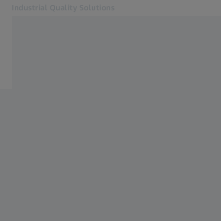
Industrial Quality Solutions
Öffnet sich in einem neuen Tab
Industrien
Fahrzeugkomponenten
Software
Systeme
Services
Über uns
Mein Account
Mein Account
Mein Account
Kontakt
Metrology Shop
Verwandte ZEISS Websites
#HandsOnMetrology