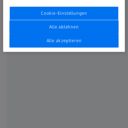
der Teams haben unsere Auszubildenden ihr Bestes
gegeben und gezeigt, was es heißt, der MINT-Community
Cookie-Einstellungen
etwas zurückzugeben.“
Alle ablehnen
Alle akzeptieren