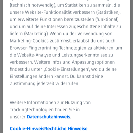
(technisch notwendig), um Statistiken zu sammeln, die
unsere Website-Funktionalität verbessern (Statistiken),
um erweiterte Funktionen bereitzustellen (funktional)
und um auf deine Interessen zugeschnittene Inhalte zu
Freiwillige in Großbritannien unterstützen
liefern (Marketing). Wenn du der Verwendung von
die weltweit größte Robotik-Community
Marketing-Cookies zustimmst, erlaubst du uns auch,
Browser-Fingerprinting-Technologien zu aktivieren, um
Bei der britischen Ausgabe der „FIRST Tech Challenge“
die Website-Analyse und Leistungserkenntnisse zu
entwickeln Schülerinnen und Schüler in Teams ihren
verbessern. Weitere Infos und Anpassungsoptionen
eigenen Roboter und tüfteln an Strategien. Im Rahmen
findest du unter „Cookie-Einstellungen“, wo du deine
von „A Heart for Science“ engagierten sich ZEISS
Einstellungen ändern kannst. Du kannst deine
Mitarbeitende ehrenamtlich als technische Berater,
Zustimmung jederzeit widerrufen.
Veranstaltungsleiter, Juroren, Schiedsrichter und vieles
mehr und trugen damit dazu bei, dass der Wettbewerb
Weitere Informationen zur Nutzung von
auf regionaler und nationaler Ebene über mehrere
Trackingtechnologien finden Sie in
Saisons hinweg erfolgreich durchgeführt werden konnte.
unserer
Datenschutzhinweis
.
Aaron Stevens und sein Team waren begeistert: „Von der
Cookie-Hinweis
Rechtliche Hinweise
Fehlerbehebung bei den Robotern bis hin zum Anfeuern