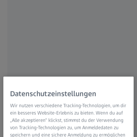
Engagierte ZEISS Mitarbeitende im Fokus
Von Workshops im Bereich Biologie über Einblicke in den
Mikrokosmos bis hin zum Programmieren – ZEISS
Mitarbeitende engagieren sich weltweit auf vielfältige Art
und begeistern junge Menschen für MINT in
facettenreichen und spannenden Veranstaltungen.
Datenschutzeinstellungen
Wir nutzen verschiedene Tracking-Technologien, um dir
ein besseres Website-Erlebnis zu bieten. Wenn du auf
„Alle akzeptieren“ klickst, stimmst du der Verwendung
von Tracking-Technologien zu, um Anmeldedaten zu
speichern und eine sichere Anmeldung zu ermöglichen