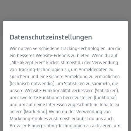
Datenschutzeinstellungen
Wir nutzen verschiedene Tracking-Technologien, um dir
ARTIKEL
Professor’s Highlights –
ein besseres Website-Erlebnis zu bieten. Wenn du auf
„Alle akzeptieren“ klickst, stimmst du der Verwendung
Wissenschaftsshow
von Tracking-Technologien zu, um Anmeldedaten zu
speichern und eine sichere Anmeldung zu ermöglichen
4. NOVEMBER 2021
3 MIN.
LESEDAUER
(technisch notwendig), um Statistiken zu sammeln, die
unsere Website-Funktionalität verbessern (Statistiken),
um erweiterte Funktionen bereitzustellen (funktional)
und um auf deine Interessen zugeschnittene Inhalte zu
liefern (Marketing). Wenn du der Verwendung von
Zum Auftakt der Initiative „A Heart for Science“ hat
Marketing-Cookies zustimmst, erlaubst du uns auch,
ZEISS am 4. November 2021 eine virtuelle
Browser-Fingerprinting-Technologien zu aktivieren, um
Wissenschaftsshow für Schülerinnen und Schüler aus