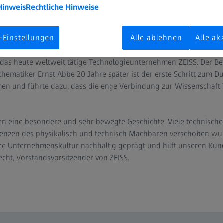
Hinweis
Rechtliche Hinweise
Mai 2021 | ZEISS Gruppe
-Einstellungen
Alle ablehnen
Alle ak
t begann vor 175 Jahren die Unternehmens- und Erfolgsgeschichte
ffnete am 17. November 1846 in Jena seine Werkstatt für Feinmec
 das heute weltweit tätige Technologieunternehmen ZEISS. Der 
ematiker Ernst Abbe 20 Jahre später ist der erste Schritt zum D
n und führte dazu, dass die enge Verbindung zur Wissenschaft 
en eine besondere und sehr bewegte Geschichte. Viele technische
renzen des physikalisch und technisch Machbaren verschoben wu
re Unternehmenskultur nachhaltig geprägt und hilft unseren Kund
recht, Vorstandsvorsitzender von ZEISS.