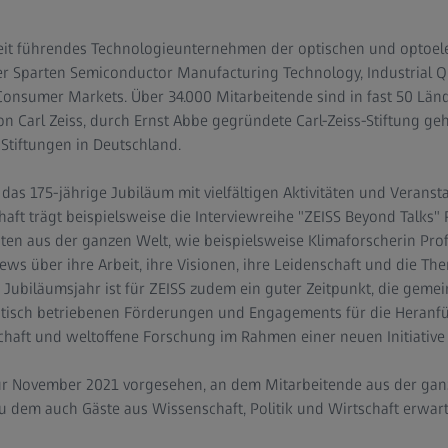
weit führendes Technologieunternehmen der optischen und optoele
vier Sparten Semiconductor Manufacturing Technology, Industrial Q
nsumer Markets. Über 34.000 Mitarbeitende sind in fast 50 Lände
n Carl Zeiss, durch Ernst Abbe gegründete Carl-Zeiss-Stiftung ge
Stiftungen in Deutschland.
s 175-jährige Jubiläum mit vielfältigen Aktivitäten und Veranst
aft trägt beispielsweise die Interviewreihe "ZEISS Beyond Talks
en aus der ganzen Welt, wie beispielsweise Klimaforscherin Prof
iews über ihre Arbeit, ihre Visionen, ihre Leidenschaft und die Th
 Jubiläumsjahr ist für ZEISS zudem ein guter Zeitpunkt, die geme
matisch betriebenen Förderungen und Engagements für die Heran
haft und weltoffene Forschung im Rahmen einer neuen Initiative
st für November 2021 vorgesehen, an dem Mitarbeitende aus der ganz
 dem auch Gäste aus Wissenschaft, Politik und Wirtschaft erwar