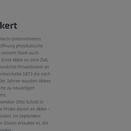
kert
ightech-Unternehmens
öffnung physikalische
mit seinem Team auch
Ernst Abbe an dem Ziel,
zunächst Privatdozent an
entwickelte 1873 die nach
90er Jahren wurden Abbes
rte zu neuartigen
ns.
emiker Otto Schott in
ine Probe davon an Abbe –
iviert. Im September
 Glases erlaubte es, die
ingen.