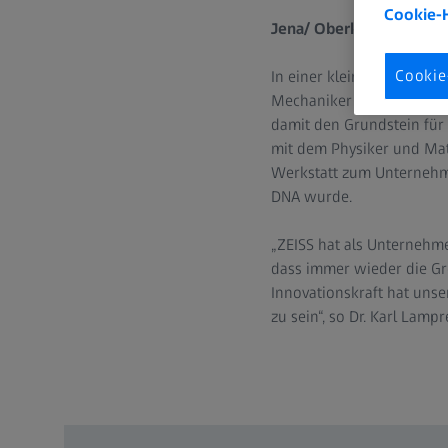
Cookie-
Jena/ Oberkochen | 11. 
Cookie
In einer kleinen Werkstat
Mechaniker Carl Zeiss erö
damit den Grundstein für
mit dem Physiker und Math
Werkstatt zum Unternehme
DNA wurde.
„ZEISS hat als Unternehm
dass immer wieder die G
Innovationskraft hat unse
zu sein“, so Dr. Karl Lamp