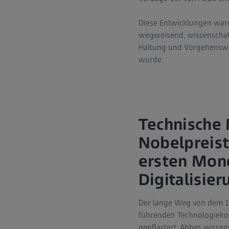
Diese Entwicklungen waren
wegweisend, wissenschaf
Haltung und Vorgehensweis
wurde.
Technische 
Nobelpreist
ersten Mond
Digitalisier
Der lange Weg von dem 18
führenden Technologiekon
gepflastert. Abbes wisse