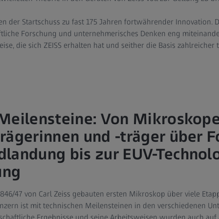
 der Startschuss zu fast 175 Jahren fortwährender Innovation. D
tliche Forschung und unternehmerisches Denken eng miteinander
e, die sich ZEISS erhalten hat und seither die Basis zahlreicher
Meilensteine: Von Mikroskope
rägerinnen und -träger über F
landung bis zur EUV-Technolo
ung
46/47 von Carl Zeiss gebauten ersten Mikroskop über viele Etap
zern ist mit technischen Meilensteinen in den verschiedenen U
nschaftliche Ergebnisse und seine Arbeitsweisen wurden auch auf