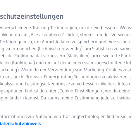
schutzeinstellungen
n verschiedene Tracking-Technologien, um dir ein besseres Websi
. Wenn du auf „Alle akzeptieren“ klickst, stimmst du der Verwen
-Technologien zu, um Anmeldedaten zu speichern und eine sicher
g zu ermöglichen (technisch notwendig), um Statistiken zu samm
bsite-Funktionalität verbessern (Statistiken), um erweiterte Fun
tellen (funktional) und um auf deine Interessen zugeschnittene In
(Marketing). Wenn du der Verwendung von Marketing-Cookies zus
ft, scheinbar Unmögliches möglich zu machen, von der einfachen 
du uns auch, Browser-Fingerprinting-Technologien zu aktivieren, 
na zum international anerkannten Technologieunternehmen für d
Analyse und Leistungserkenntnisse zu verbessern. Weitere Infos 
andung, Nobelpreise und EUV-Lithographie: Technische Meilenst
gsoptionen findest du unter „Cookie-Einstellungen“, wo du deine
ungen ändern kannst. Du kannst deine Zustimmung jederzeit wider
schichte spiegelt die deutsche Geschichte mit all ihren Höhen u
Informationen zur Nutzung von Trackingtechnologien finden Sie i
Datenschutzhinweis
.