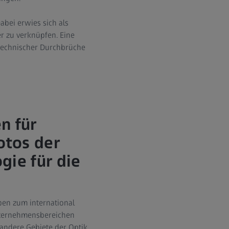
abei erwies sich als
 zu verknüpfen. Eine
 technischer Durchbrüche
n für
otos der
gie für die
pen zum international
nternehmensbereichen
 andere Gebiete der Optik