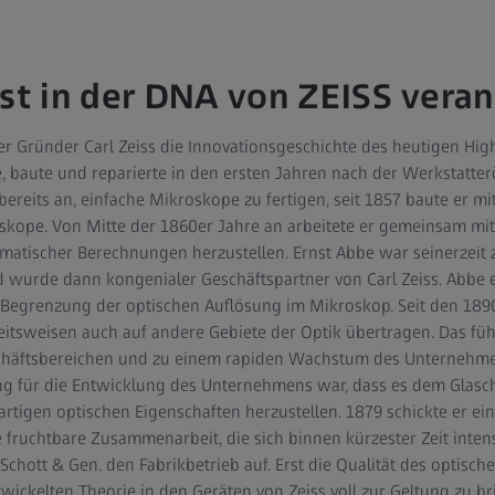
ist in der DNA von ZEISS veran
 der Gründer Carl Zeiss die Innovationsgeschichte des heutigen H
, baute und reparierte in den ersten Jahren nach der Werkstatter
 bereits an, einfache Mikroskope zu fertigen, seit 1857 baute er 
ope. Von Mitte der 1860er Jahre an arbeitete er gemeinsam mit 
matischer Berechnungen herzustellen. Ernst Abbe war seinerzeit 
d wurde dann kongenialer Geschäftspartner von Carl Zeiss. Abbe 
 Begrenzung der optischen Auflösung im Mikroskop. Seit den 18
itsweisen auch auf andere Gebiete der Optik übertragen. Das füh
chäftsbereichen und zu einem rapiden Wachstum des Unternehme
 für die Entwicklung des Unternehmens war, dass es dem Glasch
artigen optischen Eigenschaften herzustellen. 1879 schickte er e
fruchtbare Zusammenarbeit, die sich binnen kürzester Zeit intens
hott & Gen. den Fabrikbetrieb auf. Erst die Qualität des optischen
ickelten Theorie in den Geräten von Zeiss voll zur Geltung zu br