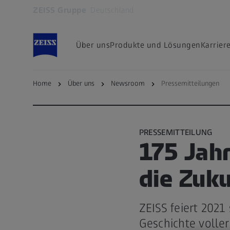
ZEISS Gruppe
Deutschland
Öffnet sich in einem neuen Tab
Über uns
Produkte und Lösungen
Karrier
Home
Über uns
Newsroom
Pressemitteilungen
zurück zur Übersichtsseite
PRESSEMITTEILUNG
175 Jahr
die Zuku
ZEISS feiert 2021
Geschichte volle