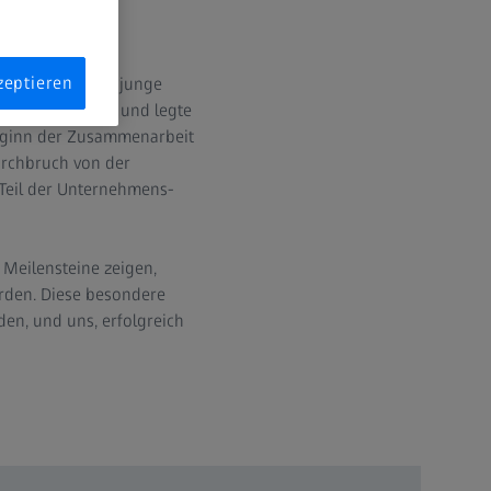
zeptieren
 von ZEISS. Der junge
hanik und Optik und legte
Beginn der Zusammenarbeit
urchbruch von der
Teil der Unternehmens-
 Meilensteine zeigen,
rden. Diese besondere
en, und uns, erfolgreich