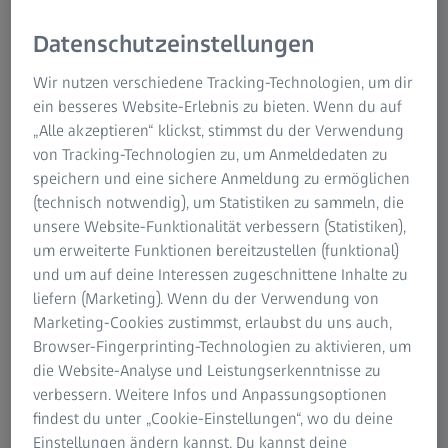
Datenschutzeinstellungen
Michael Stolz, ZEISS SMT
Wir nutzen verschiedene Tracking-Technologien, um dir
Gravitationswellen: Stiller Lärm im Weltall
ein besseres Website-Erlebnis zu bieten. Wenn du auf
„Alle akzeptieren“ klickst, stimmst du der Verwendung
Für uns unvorstellbar, für Science-Fiction-Heldinnen und
von Tracking-Technologien zu, um Anmeldedaten zu
Helden wie Kirk, Spock, Kathryn Janeway oder Jean-Luc
speichern und eine sichere Anmeldung zu ermöglichen
Picard normal: Im Weltall rauscht, bebt und zittert es. Das
(technisch notwendig), um Statistiken zu sammeln, die
Unhörbare und nicht Wahrnehmbare, wie die Kollision
unsere Website-Funktionalität verbessern (Statistiken),
von Schwarzen Löchern, können Astrophysikerinnen und
um erweiterte Funktionen bereitzustellen (funktional)
Astrophysiker mit Gravitationswellendetektoren
und um auf deine Interessen zugeschnittene Inhalte zu
belauschen und sichtbar machen. Albert Einstein
liefern (Marketing). Wenn du der Verwendung von
erwähnte Gravitationswellen bereits 1916 als Konsequenz
Marketing-Cookies zustimmst, erlaubst du uns auch,
seiner Allgemeinen Relativitätstheorie. Entdeckt wurden
Browser-Fingerprinting-Technologien zu aktivieren, um
sie aber erst 2015. Die Erforschung dieser Wellen ist
die Website-Analyse und Leistungserkenntnisse zu
entscheidend für unser Verständnis des Universums.
verbessern. Weitere Infos und Anpassungsoptionen
findest du unter „Cookie-Einstellungen“, wo du deine
So funktioniert ein Gravitationswellendetektor
Einstellungen ändern kannst. Du kannst deine