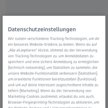
ermöglichen, wäre unser Alltag ein völlig anderer.
Hier möchte ich Sie mitnehmen in die Welt der EUV-
Lithographie (extreme ultraviolet light), kurz EUV. EUV ist
die Schlüsseltechnologie, die die Herstellung extrem
Datenschutzeinstellungen
leistungsfähiger Mikrochips ermöglicht. Sie ist das
Wir nutzen verschiedene Tracking-Technologien, um dir
Herzstück der modernen Elektronik und treibt
ein besseres Website-Erlebnis zu bieten. Wenn du auf
Innovationen voran, die unsere Welt verändern. Denn
„Alle akzeptieren“ klickst, stimmst du der Verwendung
dank der EUV-Lithographie werden Mikrochips immer
von Tracking-Technologien zu, um Anmeldedaten zu
kleiner, effizienter und leistungsfähiger. Das ist die Basis
speichern und eine sichere Anmeldung zu ermöglichen
für Smartphones mit extrem schneller Rechenleistung und
(technisch notwendig), um Statistiken zu sammeln, die
Tech-Trends wie Generative Künstliche Intelligenz (KI),
unsere Website-Funktionalität verbessern (Statistiken),
Augmented Reality (AR) und Virtual Reality (VR) oder Smart
um erweiterte Funktionen bereitzustellen (funktional)
Health.
und um auf deine Interessen zugeschnittene Inhalte zu
liefern (Marketing). Wenn du der Verwendung von
Marketing-Cookies zustimmst, erlaubst du uns auch,
Browser-Fingerprinting-Technologien zu aktivieren, um
die Website-Analyse und Leistungserkenntnisse zu