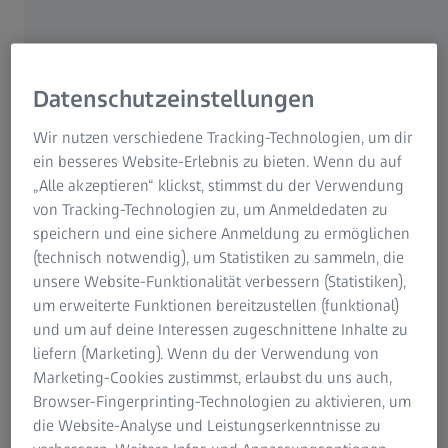
Die Auflösung bei vorangegangenen Lithographie-
Technologien war begrenzt durch den Luftraum über dem
Wafer. Ernst Abbe formulierte bereits, dass die Auflösung
Datenschutzeinstellungen
von Lichtmikroskopen begrenzt ist durch die Wellenlänge
des Lichts und die numerische Apertur (auch Abbe-Limit
Wir nutzen verschiedene Tracking-Technologien, um dir
genannt). Die numerische Apertur ergibt sich aus dem
ein besseres Website-Erlebnis zu bieten. Wenn du auf
Brechungsindex des letzten Mediums über der Bildebene
„Alle akzeptieren“ klickst, stimmst du der Verwendung
und dem Öffnungswinkel der Optik. Der Öffnungswinkel
von Tracking-Technologien zu, um Anmeldedaten zu
der Optik wiederum hängt von der Größe der Optik ab.
speichern und eine sichere Anmeldung zu ermöglichen
Ältere Lithographie-Technologien sind hier an eine
(technisch notwendig), um Statistiken zu sammeln, die
wirtschaftlich sinnvolle Grenze gestoßen. Für eine bessere
unsere Website-Funktionalität verbessern (Statistiken),
Auflösung musste also neu gedacht werden. Die Lösung
um erweiterte Funktionen bereitzustellen (funktional)
liegt in einer Immersionsflüssigkeit, die den Luftraum
und um auf deine Interessen zugeschnittene Inhalte zu
über dem Wafer ausfüllt. Das Immersions-Prinzip hatte
liefern (Marketing). Wenn du der Verwendung von
Abbe bereits in der Mikroskopie erforscht und konnte nun
Marketing-Cookies zustimmst, erlaubst du uns auch,
auch erfolgreich mit Immersionsoptiken bei der DUV-
Browser-Fingerprinting-Technologien zu aktivieren, um
Lithographie eingesetzt werden.
die Website-Analyse und Leistungserkenntnisse zu