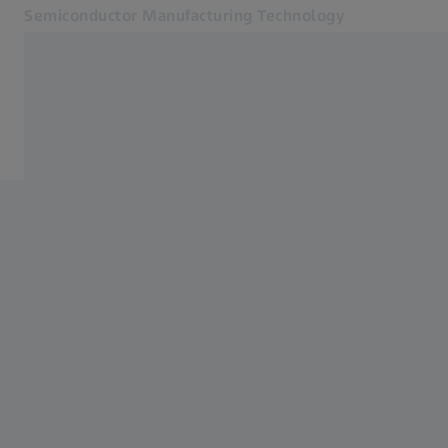
Semiconductor Manufacturing Technology
Öffnet sich in einem neuen Tab
Inspiring Technology
Inspiring Technology
Produkte
SMT Magazin
News und Events
Über uns
Karriere
Kontakt
Verwandte ZEISS Websites
ZEISS Gruppe