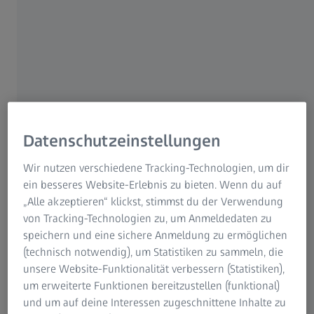
strengt an, der Nasensteg macht sich immer wieder
unangenehm bemerkbar. Was tun, wenn die Brille nicht
gut sitzt? Worauf kann man bereits beim Brillenkauf
und bei der Anpassung der Brille achten, damit man
entspannt und besser sieht?
Endlich perfekte Sicht durch optimale Anpassung von
Brille und Brillengläsern – doch plötzlich drücken die
Datenschutzeinstellungen
Brillenbügel an den Schläfen, der Nasensteg macht sich
unangenehm bemerkbar, oder die Brille rutscht ständig
Wir nutzen verschiedene Tracking-Technologien, um dir
nach vorn. Dauerhaft entspanntes Sehen ist nämlich nicht
ein besseres Website-Erlebnis zu bieten. Wenn du auf
nur von den richtigen Brillengläsern abhängig. Auch das
„Alle akzeptieren“ klickst, stimmst du der Verwendung
„Drumherum“ muss stimmen, damit die Brille dauerhaft
von Tracking-Technologien zu, um Anmeldedaten zu
bequem sitzt und ihrem Träger nicht zur Last wird. Dabei
speichern und eine sichere Anmeldung zu ermöglichen
gibt es viele Möglichkeiten, um höheren Tragekomfort zu
(technisch notwendig), um Statistiken zu sammeln, die
erreichen. Meist ohne großen Zeitaufwand. BESSER SEHEN
unsere Website-Funktionalität verbessern (Statistiken),
gibt Tipps für einen guten Brillensitz.
um erweiterte Funktionen bereitzustellen (funktional)
und um auf deine Interessen zugeschnittene Inhalte zu