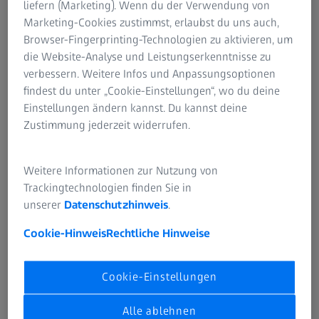
liefern (Marketing). Wenn du der Verwendung von
Marketing-Cookies zustimmst, erlaubst du uns auch,
Die Wahl der richtigen Brillengläser
Browser-Fingerprinting-Technologien zu aktivieren, um
die Website-Analyse und Leistungserkenntnisse zu
Grundsätzlich sind leichte, dünne Brillengläser
verbessern. Weitere Infos und Anpassungsoptionen
angenehmer zu tragen. Brillengläser aus Kunststoff sind
findest du unter „Cookie-Einstellungen“, wo du deine
hier im Vorteil, da sie um bis zu 50 Prozent leichter als
Einstellungen ändern kannst. Du kannst deine
mineralische Brillengläser gefertigt werden können (etwa
Zustimmung jederzeit widerrufen.
hochbrechende Brillengläser
von ZEISS aus speziellem
Kunststoff). Je geringer das Gesamtgewicht der Brille,
desto größer in der Regel auch der Tragekomfort.
Weitere Informationen zur Nutzung von
Trackingtechnologien finden Sie in
unserer
Datenschutzhinweis
.
Kein Zwicken an der Nase: der optimale
Cookie-Hinweis
Rechtliche Hinweise
Nasensteg für die Brille
Das A und O: dass die Nasenauflage „satt“ ist, also eine
Cookie-Einstellungen
möglichst große Fläche besitzt und rundum gut aufliegt.
Ansonsten kann die Brille schnell den Halt verlieren.
Alle ablehnen