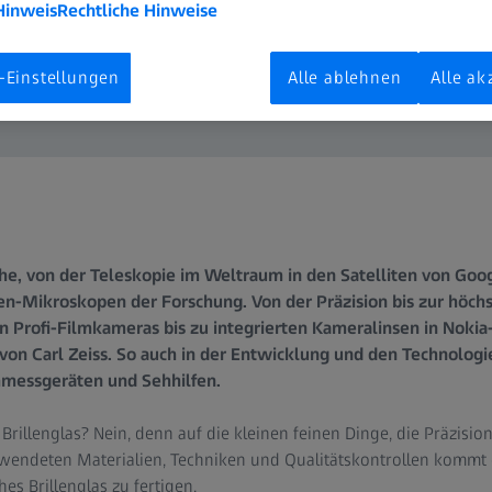
Hinweis
Rechtliche Hinweise
-Einstellungen
Alle ablehnen
Alle ak
he, von der Teleskopie im Weltraum in den Satelliten von Goog
n-Mikroskopen der Forschung. Von der Präzision bis zur höchs
n Profi-Filmkameras bis zu integrierten Kameralinsen in Nokia
 von Carl Zeiss. So auch in der Entwicklung und den Technologi
ehmessgeräten und Sehhilfen.
ch Brillenglas? Nein, denn auf die kleinen feinen Dinge, die Präzis
wendeten Materialien, Techniken und Qualitätskontrollen kommt e
hes Brillenglas zu fertigen.