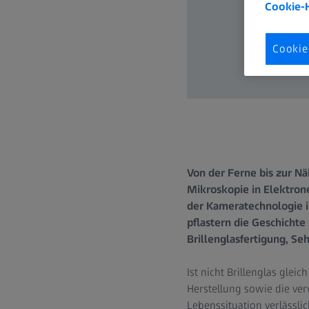
Cookie-
Cookie
Von der Ferne bis zur Nä
Mikroskopie in Elektrone
der Kameratechnologie i
pflastern die Geschichte
Brillenglasfertigung, S
Ist nicht Brillenglas glei
Herstellung sowie die ver
Lebenssituation verlässlic