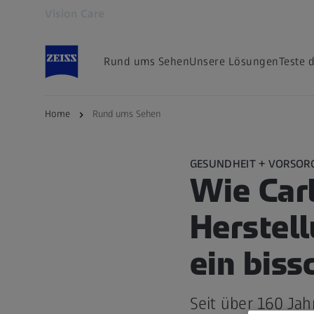
Vision Care
Öffnet sich in einem neuen Tab
Rund ums Sehen
Unsere Lösungen
Teste 
Home
Rund ums Sehen
GESUNDHEIT + VORSOR
Wie Carl
Herstel
ein biss
Seit über 160 Jah