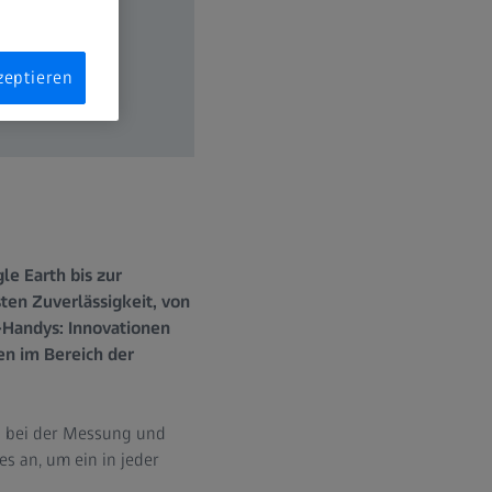
zeptieren
le Earth bis zur
ten Zuverlässigkeit, von
-Handys: Innovationen
en im Bereich der
ion bei der Messung und
s an, um ein in jeder