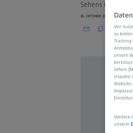
Sehens immer wei
Daten
16. OKTOBER 2021
Wir nutze
zu bieten
Tracking
Anmeldun
unsere We
bereitzus
liefern 
erlaubst 
Website-
Anpassun
Einstell
Weitere 
unserer