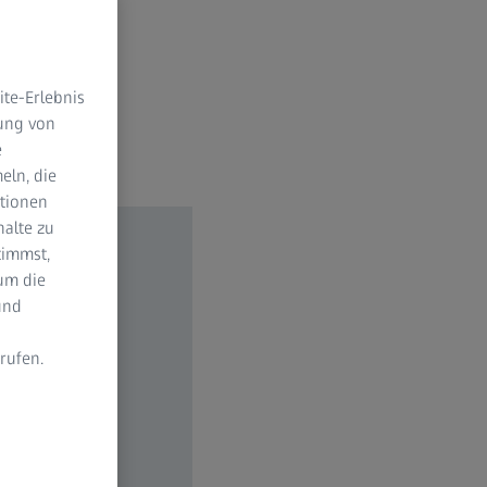
te-Erlebnis
dung von
e
eln, die
ktionen
halte zu
timmst,
um die
und
rufen.
n