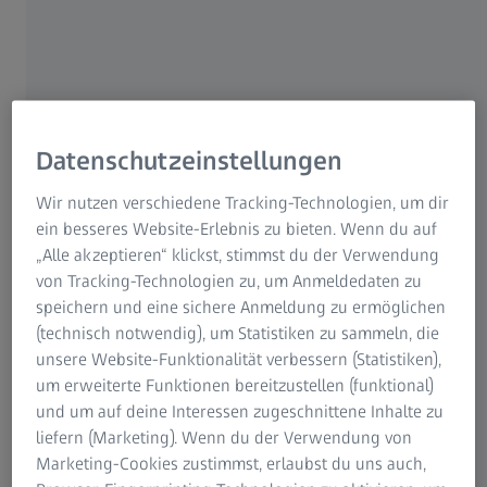
beispielsweise in den Bereichen Arbeitgeberqualität im
Praktikum und Markenimage mit.
ZEISS wurde von den Praktikanten und Studenten
besonders gut bewertet: „Wir haben uns im Vergleich zum
vergangenen Jahr erneut gesteigert“, unterstreicht Marion
Datenschutzeinstellungen
Maurer, Corporate Human Resources bei ZEISS. Das
Ergebnis der Studie wird in einer Matrix dargestellt und in
Wir nutzen verschiedene Tracking-Technologien, um dir
vier Kategorien eingeteilt: Star, Hidden Champion,
ein besseres Website-Erlebnis zu bieten. Wenn du auf
Pretender und Challenger. ZEISS erhielt bereits 2014, 2015,
„Alle akzeptieren“ klickst, stimmst du der Verwendung
2017 und 2018 überdurchschnittliche Bewertungen und
von Tracking-Technologien zu, um Anmeldedaten zu
erreichte 2019 erneut die Auszeichnung in der höchsten
speichern und eine sichere Anmeldung zu ermöglichen
Kategorie „STAR“.
(technisch notwendig), um Statistiken zu sammeln, die
unsere Website-Funktionalität verbessern (Statistiken),
„Wir sind sehr stolz, dass wir diese Auszeichnung auch in
um erweiterte Funktionen bereitzustellen (funktional)
diesem Jahr erhalten haben“, betont Maurer. Dies sei nicht
und um auf deine Interessen zugeschnittene Inhalte zu
selbstverständlich, da sich die Zielgruppen ständig
liefern (Marketing). Wenn du der Verwendung von
verändern und die Bewertungen und Ergebnisse von Jahr
Marketing-Cookies zustimmst, erlaubst du uns auch,
zu Jahr komplett unterschiedlich ausfallen können.