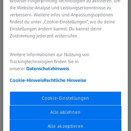
Browser-Fingerprinting-Technologien zu aktivieren, um
Während ZEISS im letzten Jahr im Punkt Markenimage
die Website-Analyse und Leistungserkenntnisse zu
nicht unter den Top 10 war, erreichte das Unternehmen in
verbessern. Weitere Infos und Anpassungsoptionen
diesem Jahr Platz 1 in dieser Kategorie. Damit zog ZEISS
findest du unter „Cookie-Einstellungen“, wo du deine
an Firmen wie Porsche, Bosch und BMW vorbei. „Die
Einstellungen ändern kannst. Du kannst deine
Markenentwicklung spielt eine wichtige Rolle, denn
Zustimmung jederzeit widerrufen.
immer mehr Studenten legen heutzutage darauf großen
Wert“, erklärt Maurer. Die Studie bestätigt ZEISS die
internationale Anerkennung und die hohe Sympathie als
Weitere Informationen zur Nutzung von
Arbeitgeber.
Trackingtechnologien finden Sie in
unserer
Datenschutzhinweis
.
Cookie-Hinweis
Rechtliche Hinweise
Cookie-Einstellungen
Alle ablehnen
Alle akzeptieren