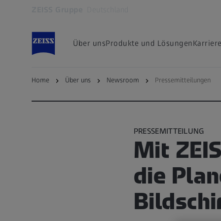
ZEISS Gruppe
Deutschland
Öffnet sich in einem neuen Tab
Über uns
Produkte und Lösungen
Karrier
Home
Über uns
Newsroom
Pressemitteilungen
zurück zur Übersichtsseite
PRESSEMITTEILUNG
Mit ZEI
die Pla
Bildsch