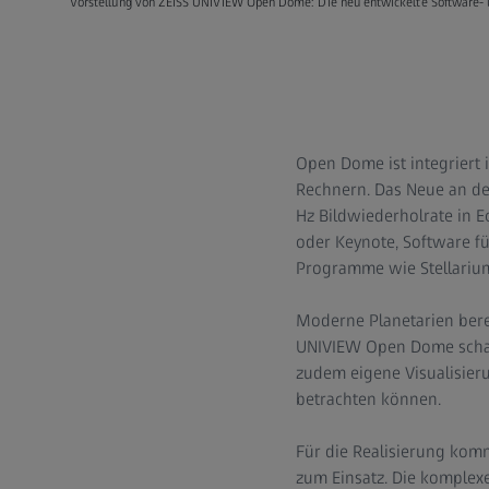
Vorstellung von ZEISS UNIVIEW Open Dome: Die neu entwickelte Software- u
Open Dome ist integriert 
Rechnern. Das Neue an de
Hz Bildwiederholrate in 
oder Keynote, Software fü
Programme wie Stellarium
Moderne Planetarien bere
UNIVIEW Open Dome schaff
zudem eigene Visualisier
betrachten können.
Für die Realisierung kom
zum Einsatz. Die komplex