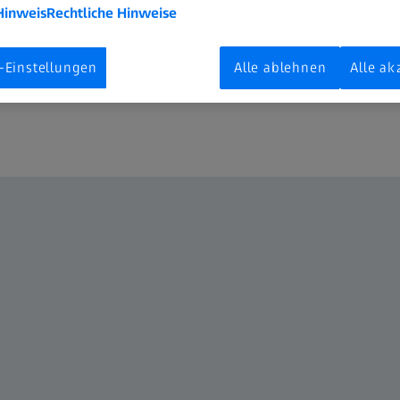
Hinweis
Rechtliche Hinweise
, die auf dem Computercluster des digitalen Projektionssystems in
 ab sofort möglich, die gesamte Vielfalt an Software-Applikation
 die Kuppel zu bringen, vorzugsweise solche mit der Bildausgab
-Einstellungen
Alle ablehnen
Alle ak
 Bildformaten.