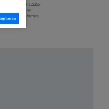
stalliert sind. Mit ZEISS
en direkt und ohne
e im Fischaugenformat,
zeptieren