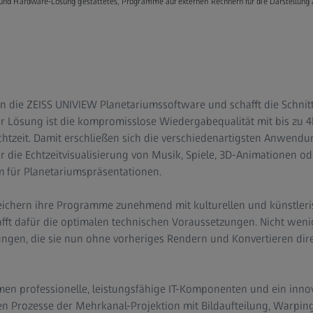
nd Hardware-Lösung gestattetes, Programme auf externen Rechnern für die Darstellung 
in die ZEISS UNIVIEW Planetariumssoftware und schafft die Schnitt
r Lösung ist die kompromisslose Wiedergabequalität mit bis zu 4
Echtzeit. Damit erschließen sich die verschiedenartigsten Anwen
r die Echtzeitvisualisierung von Musik, Spiele, 3D-Animationen o
 für Planetariumspräsentationen.
ichern ihre Programme zunehmend mit kulturellen und künstleri
t dafür die optimalen technischen Voraussetzungen. Nicht weni
ungen, die sie nun ohne vorheriges Rendern und Konvertieren dir
men professionelle, leistungsfähige IT-Komponenten und ein in
en Prozesse der Mehrkanal-Projektion mit Bildaufteilung, Warping