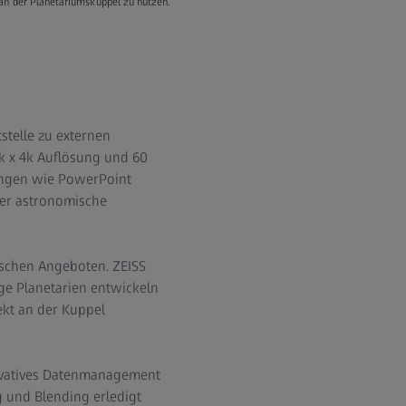
an der Planetariumskuppel zu nutzen.
stelle zu externen
k x 4k Auflösung und 60
dungen wie PowerPoint
der astronomische
schen Angeboten. ZEISS
ge Planetarien entwickeln
ekt an der Kuppel
novatives Datenmanagement
 und Blending erledigt