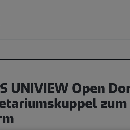
e
SS UNIVIEW Open Do
netariumskuppel zum 
irm