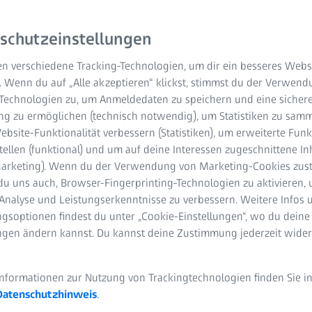
euen Technik von ZEISS auf der virtuellen T
tschsprachiger Planetarien
schutzeinstellungen
n verschiedene Tracking-Technologien, um dir ein besseres Websi
. Wenn du auf „Alle akzeptieren“ klickst, stimmst du der Verwen
-Technologien zu, um Anmeldedaten zu speichern und eine sicher
g zu ermöglichen (technisch notwendig), um Statistiken zu samm
bsite-Funktionalität verbessern (Statistiken), um erweiterte Fun
tellen (funktional) und um auf deine Interessen zugeschnittene In
(Marketing). Wenn du der Verwendung von Marketing-Cookies zus
du uns auch, Browser-Fingerprinting-Technologien zu aktivieren, 
ISS Planetarien
Analyse und Leistungserkenntnisse zu verbessern. Weitere Infos 
gsoptionen findest du unter „Cookie-Einstellungen“, wo du deine
tion anlässlich der Tagung der Gesellschaft Deutschsprachiger Plan
ungen ändern kannst. Du kannst deine Zustimmung jederzeit wider
erstmals seine neue Technik zur Integration von beliebigen Comp
Informationen zur Nutzung von Trackingtechnologien finden Sie i
ist eine neuentwickelte Software- und Hardware-Lösung, die es
Datenschutzhinweis
.
 die Darstellung an der Planetariumskuppel zu nutzen. Bislang k