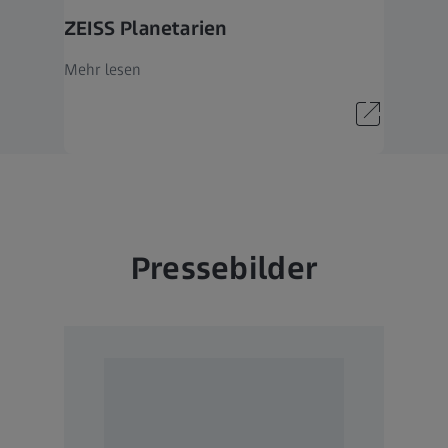
tik und angrenzende Bereiche weiter voran. Grundlage für den E
ZEISS Planetarien
der Technologie- und Marktführerschaft von ZEISS sind die nachh
ng und Entwicklung. ZEISS investiert 13% seines Umsatzes in F
Mehr lesen
se hohen Aufwendungen haben bei ZEISS eine lange Tradition und
erinnen und Mitarbeitern ist ZEISS in fast 50 Ländern mit rund 3
estandorten sowie 27 Forschungs- und Entwicklungsstandorten wel
n Jena gegründeten Unternehmens ist Oberkochen, Deutschland. A
Carl Zeiss AG, ist die Carl-Zeiss-Stiftung, eine der größten deutsch
ft.
Pressebilder
nter
www.zeiss.de