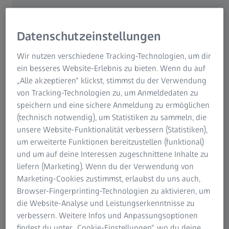
aufgrund der Pandemie verschoben werden.
Datenschutzeinstellungen
Wir nutzen verschiedene Tracking-Technologien, um dir
ein besseres Website-Erlebnis zu bieten. Wenn du auf
„Alle akzeptieren“ klickst, stimmst du der Verwendung
von Tracking-Technologien zu, um Anmeldedaten zu
speichern und eine sichere Anmeldung zu ermöglichen
(technisch notwendig), um Statistiken zu sammeln, die
unsere Website-Funktionalität verbessern (Statistiken),
um erweiterte Funktionen bereitzustellen (funktional)
und um auf deine Interessen zugeschnittene Inhalte zu
liefern (Marketing). Wenn du der Verwendung von
Alexander Richter, Orchesterdirektor der Jenaer Philharmonie, Beatrice
Weinberger, ZEISS Standortkommunikation Jena, und Philipp Schäffler (v.l.),
Marketing-Cookies zustimmst, erlaubst du uns auch,
Kurator des Wandelkonzerts, laden zu "Der Klang von Jena“ auf den Spuren
Browser-Fingerprinting-Technologien zu aktivieren, um
von Carl Zeiss ein.
die Website-Analyse und Leistungserkenntnisse zu
verbessern. Weitere Infos und Anpassungsoptionen
findest du unter „Cookie-Einstellungen“, wo du deine