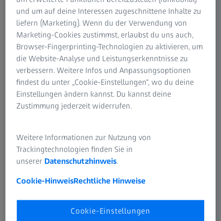
und um auf deine Interessen zugeschnittene Inhalte zu
liefern (Marketing). Wenn du der Verwendung von
Holografie im Auto: klarer Vorteil für
Marketing-Cookies zustimmst, erlaubst du uns auch,
Sicherheit und Komfort
Browser-Fingerprinting-Technologien zu aktivieren, um
die Website-Analyse und Leistungserkenntnisse zu
Im Auto haben holografische Lösungen, etwa als Head-
verbessern. Weitere Infos und Anpassungsoptionen
Up-Displays, zahlreiche Vorteile: Autofahrer und
findest du unter „Cookie-Einstellungen“, wo du deine
Autofahrerinnen erhalten die für sie notwendigen Infos,
Einstellungen ändern kannst. Du kannst deine
ohne den Blick von der Straße zu wenden. Sie bekommen
Zustimmung jederzeit widerrufen.
in ihrem Blickfeld selektiv Informationen angezeigt, wenn
diese für sie relevant oder gerade gewünscht sind.
Zusätzliche Benefits sind die einfache Funktion und der
Weitere Informationen zur Nutzung von
zusätzliche Komfort: Holografische 3D-Inhalte
Trackingtechnologien finden Sie in
ermöglichen mehr Design-, Branding-, Leit- oder
unserer
Datenschutzhinweis
.
Informationsfunktionen. So ist auf Seiten- oder
Heckscheiben eine prägnante und gut erkennbare Car-to-
Cookie-Hinweis
Rechtliche Hinweise
X-Kommunikation möglich. Scheiben können aber auch
verdunkelt werden und projizierte Inhalte wahlweise nur
Cookie-Einstellungen
von außen oder innen sichtbar sein. Sogar das Abspielen