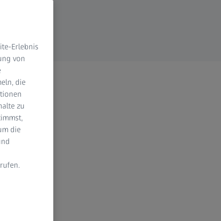
te-Erlebnis
dung von
e
eln, die
ktionen
halte zu
timmst,
um die
und
rufen.
n