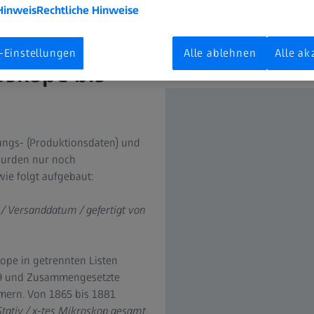
Hinweis
Rechtliche Hinweise
-Einstellungen
Alle ablehnen
Alle ak
oskope bis
gungs- (Produktionsdaten) und
 wurden nur noch
wie folgt aufgebaut:
 / Versanddatum / gefertigt von
ope in getrennten Listen
879 und Zusammengesetzte
mern. Von 1865 bis 1881
Stativ / x-tes Mikroskop gesamt
.