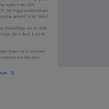
op zugleich das 1174.
174“. Die Präpariermikroskope
kroskop gesamt / x-tes Stativ
).
her Reihenfolge von Nr. 5000
skope, die in Buch 3 von Nr.
open finden Sie in unserem
naltexten aus den alten
seum