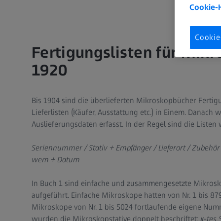
Cookie-
Cookie
Fertigungslisten für Mikr
1920
Bis 1904 sind die überlieferten Mikroskopbücher Ferti
Lieferlisten (Käufer, Ausstattung etc.) in Einem. Danach
Auslieferungsdaten erfasst. In der Regel sind die Listen 
Seriennummer / Stativ + Empfänger / Lieferort / Zubehör
wem + Datum
In Buch 1 sind einfache und zusammengesetzte Mikrosk
aufgeführt. Einfache Mikroskope hatten von Nr. 1 bis 
Mikroskope von Nr. 1 bis 5024 fortlaufende eigene Num
wurden die Mikroskopstative doppelt beschriftet:
x-tes 