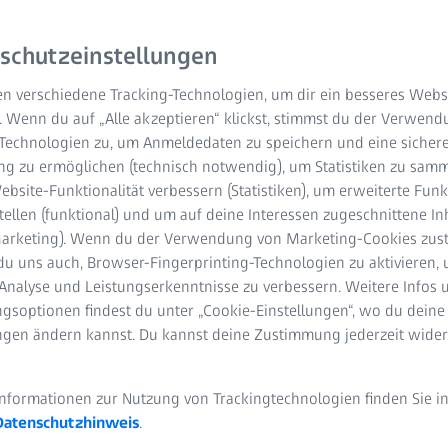
schutzeinstellungen
n verschiedene Tracking-Technologien, um dir ein besseres Websi
. Wenn du auf „Alle akzeptieren“ klickst, stimmst du der Verwen
-Technologien zu, um Anmeldedaten zu speichern und eine sicher
g zu ermöglichen (technisch notwendig), um Statistiken zu samm
bsite-Funktionalität verbessern (Statistiken), um erweiterte Fun
nd Versandlisten
tellen (funktional) und um auf deine Interessen zugeschnittene In
(Marketing). Wenn du der Verwendung von Marketing-Cookies zus
essgeräte und Astronomische
du uns auch, Browser-Fingerprinting-Technologien zu aktivieren, 
Analyse und Leistungserkenntnisse zu verbessern. Weitere Infos 
gsoptionen findest du unter „Cookie-Einstellungen“, wo du deine
ungen ändern kannst. Du kannst deine Zustimmung jederzeit wider
scher Kurrentschrift verfasst und da sie als Arbeitsmittel
den Sie sich gern an uns.
Informationen zur Nutzung von Trackingtechnologien finden Sie i
Datenschutzhinweis
.