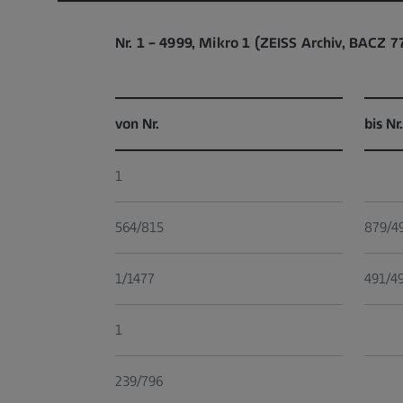
Nr. 1 – 4999, Mikro 1 (ZEISS Archiv, BACZ 7
von Nr.
bis Nr.
1
564/815
879/4
1/1477
491/4
1
239/796