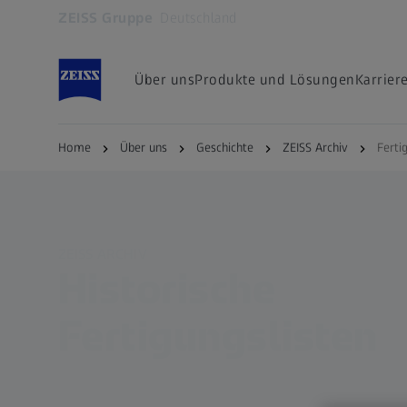
ZEISS Gruppe
Deutschland
Öffnet sich in einem neuen Tab
Über uns
Produkte und Lösungen
Karrier
Home
Über uns
Geschichte
ZEISS Archiv
Ferti
ZEISS ARCHIV
Historische
Fertigungslisten