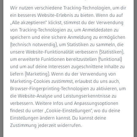
Bedürfnissen und Ihrem Alltag passen. Es gilt: Je präziser
Wir nutzen verschiedene Tracking-Technologien, um dir
eine Sonnenbrille an ihren Träger angepasst ist, desto
ein besseres Website-Erlebnis zu bieten. Wenn du auf
größer ist auch ihr Tragekomfort. Reagieren Ihre Augen
„Alle akzeptieren“ klickst, stimmst du der Verwendung
beispielsweise empfindlich auf Helligkeit, so sollte die
von Tracking-Technologien zu, um Anmeldedaten zu
Tönung entsprechend angeglichen werden und etwas
speichern und eine sichere Anmeldung zu ermöglichen
dunkler ausfallen. Helle Tönungen und Verlaufsfarben
(technisch notwendig), um Statistiken zu sammeln, die
sind ideal bei bedecktem Himmel und schwacher
unsere Website-Funktionalität verbessern (Statistiken),
Sonneneinstrahlung, dunkle Tönungen schützen bei
um erweiterte Funktionen bereitzustellen (funktional)
starker Sonneneinstrahlung.
und um auf deine Interessen zugeschnittene Inhalte zu
liefern (Marketing). Wenn du der Verwendung von
Kennen Sie schon die „smarten Brillengläser“ von
Marketing-Cookies zustimmst, erlaubst du uns auch,
ZEISS? PhotoFusion X von ZEISS – selbsttönende
Browser-Fingerprinting-Technologien zu aktivieren, um
Brillengläser, die einfach schnell von hell zu dunkel
die Website-Analyse und Leistungserkenntnisse zu
wechseln, in tollen Farben.
verbessern. Weitere Infos und Anpassungsoptionen
AdaptiveSun von ZEISS – Sonnenbrillengläser, die sich
findest du unter „Cookie-Einstellungen“, wo du deine
im Schatten oder Innenräumen automatisch leicht
Einstellungen ändern kannst. Du kannst deine
aufhellen.
Zustimmung jederzeit widerrufen.