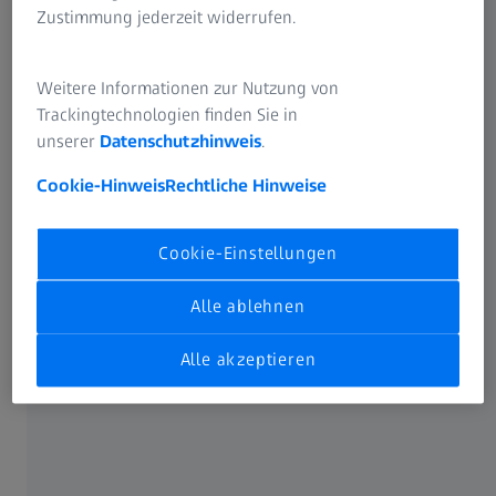
Zustimmung jederzeit widerrufen.
Weitere Informationen zur Nutzung von
Trackingtechnologien finden Sie in
unserer
Datenschutzhinweis
.
Cookie-Hinweis
Rechtliche Hinweise
In seinem Institut in Stuttgart beschäftigt er sich mit der
Cookie-Einstellungen
Detektion, der genauen Bahnbestimmung sowie der
Charakterisierung von Weltraumschrott. Das Institut
Alle ablehnen
eröffnete dieses Jahr das Johannes Kepler Observatorium
in Empfingen. Das dort installierte Spiegelteleskop mit 1,75
Alle akzeptieren
Metern Spiegeldurchmesser ist das größte Teleskop
seiner Art in Europa, um mit großer Genauigkeit orbitale
Objekt passiv optisch und mit Lasermethoden zu
charakterisieren. Darüber hinaus arbeitet das Institut an
Konzepten, um die Bahn kleiner Schrottobjekte mittels