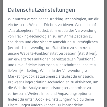
die für die Erdbeobachtung, Wetterdienste und
Kommunikation von großem Wert sind. Die restlichen
Datenschutzeinstellungen
Objekte gelten als Schrottobjekte wie inaktiven Satelliten,
Raketenoberstufen oder Trümmer, die aus
Wir nutzen verschiedene Tracking-Technologien, um dir
Fragmentationen, Kollisionen und Antisatellitentests
ein besseres Website-Erlebnis zu bieten. Wenn du auf
stammen. „Diese Objekte sind eine Gefahr für die
„Alle akzeptieren“ klickst, stimmst du der Verwendung
Raumfahrt“, erklärt Dekorsy. „Insbesondere im
von Tracking-Technologien zu, um Anmeldedaten zu
Zusammenhang mit der stark zunehmenden Nutzung des
speichern und eine sichere Anmeldung zu ermöglichen
erdnahen Orbits durch sogenannte Megakonstellationen,
(technisch notwendig), um Statistiken zu sammeln, die
das sind Schwärme oder Flotten mehrerer tausend kleiner
unsere Website-Funktionalität verbessern (Statistiken),
Satelliten im erdnahen Weltraum“.
um erweiterte Funktionen bereitzustellen (funktional)
und um auf deine Interessen zugeschnittene Inhalte zu
liefern (Marketing). Wenn du der Verwendung von
Marketing-Cookies zustimmst, erlaubst du uns auch,
Browser-Fingerprinting-Technologien zu aktivieren, um
die Website-Analyse und Leistungserkenntnisse zu
verbessern. Weitere Infos und Anpassungsoptionen
findest du unter „Cookie-Einstellungen“, wo du deine
Einstellungen ändern kannst. Du kannst deine