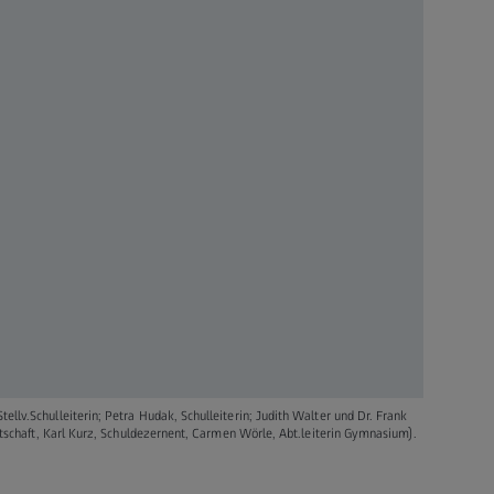
ellv.Schulleiterin; Petra Hudak, Schulleiterin; Judith Walter und Dr. Frank
irtschaft, Karl Kurz, Schuldezernent, Carmen Wörle, Abt.leiterin Gymnasium).