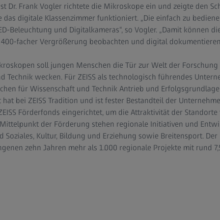
st Dr. Frank Vogler richtete die Mikroskope ein und zeigte den S
 das digitale Klassenzimmer funktioniert. „Die einfach zu bedie
 LED-Beleuchtung und Digitalkameras“, so Vogler. „Damit können d
u 400-facher Vergrößerung beobachten und digital dokumentieren
roskopen soll jungen Menschen die Tür zur Welt der Forschung 
nd Technik wecken. Für ZEISS als technologisch führendes Unterne
chen für Wissenschaft und Technik Antrieb und Erfolgsgrundlage
hat bei ZEISS Tradition und ist fester Bestandteil der Unternehm
ISS Förderfonds eingerichtet, um die Attraktivität der Standorte 
 Mittelpunkt der Förderung stehen regionale Initiativen und Ent
d Soziales, Kultur, Bildung und Erziehung sowie Breitensport. Der
ngenen zehn Jahren mehr als 1.000 regionale Projekte mit rund 7,