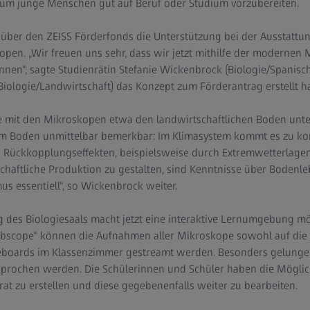
, um junge Menschen gut auf Beruf oder Studium vorzubereiten.
 über den ZEISS Förderfonds die Unterstützung bei der Ausstattun
pen. „Wir freuen uns sehr, dass wir jetzt mithilfe der modernen
nnen“, sagte Studienrätin Stefanie Wickenbrock (Biologie/Spanisc
(Biologie/Landwirtschaft) das Konzept zum Förderantrag erstellt ha
 mit den Mikroskopen etwa den landwirtschaftlichen Boden unte
im Boden unmittelbar bemerkbar: Im Klimasystem kommt es zu k
Rückkopplungseffekten, beispielsweise durch Extremwetterlagen
schaftliche Produktion zu gestalten, sind Kenntnisse über Boden
s essentiell“, so Wickenbrock weiter.
 des Biologiesaals macht jetzt eine interaktive Lernumgebung mög
bscope“ können die Aufnahmen aller Mikroskope sowohl auf die T
eboards im Klassenzimmer gestreamt werden. Besonders gelunge
prochen werden. Die Schülerinnen und Schüler haben die Möglichk
at zu erstellen und diese gegebenenfalls weiter zu bearbeiten.