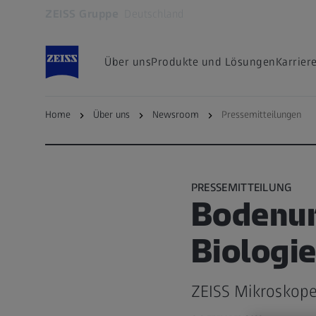
ZEISS Gruppe
Deutschland
Öffnet sich in einem neuen Tab
Über uns
Produkte und Lösungen
Karrier
Home
Über uns
Newsroom
Pressemitteilungen
zurück zur Übersichtsseite
PRESSEMITTEILUNG
Bodenun
Biologi
ZEISS Mikroskope 