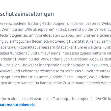
schutzeinstellungen
n verschiedene Tracking-Technologien, um dir ein besseres Websi
. Wenn du auf „Alle akzeptieren“ klickst, stimmst du der Verwen
-Technologien zu, um Anmeldedaten zu speichern und eine sicher
g zu ermöglichen (technisch notwendig), um Statistiken zu samm
bsite-Funktionalität verbessern (Statistiken), um erweiterte Fun
Dezember 2022 | ZEISS Gruppe
tellen (funktional) und um auf deine Interessen zugeschnittene In
(Marketing). Wenn du der Verwendung von Marketing-Cookies zus
tus-von Liebig-Schule Aalen (JvL) mit vierzehn Mikroskopen des T
du uns auch, Browser-Fingerprinting-Technologien zu aktivieren, 
 305. Zum Lieferumfang gehören auch integrierte HD-Streaming-Ka
Analyse und Leistungserkenntnisse zu verbessern. Weitere Infos 
chzeitig vernetzten, modernen Unterricht ermöglichen.
gsoptionen findest du unter „Cookie-Einstellungen“, wo du deine
ungen ändern kannst. Du kannst deine Zustimmung jederzeit wider
abe am 6. Dezember 2022 brachte Schulleiterin Petra Hudak ihre 
 ZEISS für die großartige Bereicherung der naturwissenschaftliche
h auch dem Schuldezernenten des Landratsamts Ostalbkreis, Karl 
Informationen zur Nutzung von Trackingtechnologien finden Sie i
pe durch den Schulträger danken.“ Stephan Stoll, Abteilungsleite
Datenschutzhinweis
.
neuen netzwerkfähigen Mikroskope passen wunderbar zum MINT-Pr