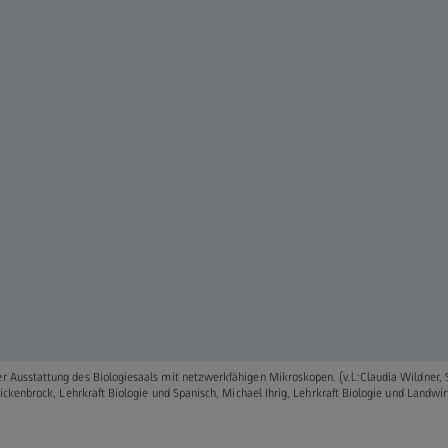
 Ausstattung des Biologiesaals mit netzwerkfähigen Mikroskopen. (v.l.:Claudia Wildner, St
 Wickenbrock, Lehrkraft Biologie und Spanisch, Michael Ihrig, Lehrkraft Biologie und Landw