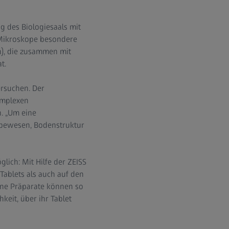
g des Biologiesaals mit
 Mikroskope besondere
h), die zusammen mit
t.
rsuchen. Der
omplexen
. „Um eine
lebewesen, Bodenstruktur
lich: Mit Hilfe der ZEISS
ablets als auch auf den
ne Präparate können so
eit, über ihr Tablet