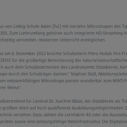
tus-von Liebig-Schule Aalen (JvL) mit vierzehn Mikroskopen des T
 305. Zum Lieferumfang gehören auch integrierte HD-Streaming-Ka
chzeitig vernetzten, modernen Unterricht ermöglichen.
abe am 6. Dezember 2022 brachte Schulleiterin Petra Hudak ihre 
 ZEISS für die großartige Bereicherung der naturwissenschaftliche
h auch dem Schuldezernenten des Landratsamts Ostalbkreis, Karl 
pe durch den Schulträger danken.“ Stephan Stoll, Abteilungsleite
neuen netzwerkfähigen Mikroskope passen wunderbar zum MINT-Pr
rer Weise.“
llvertretend für Landrat Dr. Joachim Bläse, der Ostalbkreis als Tr
e größten Wert auf hoch qualifizierte Ausbildungsmöglichkeiten.
chnik versehen. Dazu zählen die Lernfabrik 4.0 oder die Ausstat
eräten sowie eine leistungsfähige Netzinfrastruktur. Die Digitalis