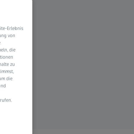
te-Erlebnis
dung von
e
eln, die
ktionen
halte zu
timmst,
um die
und
rufen.
n